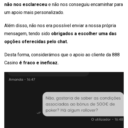
não nos esclareceu
e não nos conseguiu encaminhar para
um apoio mais personalizado.
Além disso, não nos era possível enviar a nossa própria
mensagem, tendo sido
obrigados a escolher uma das
opções oferecidas pelo chat.
Desta forma, considerámos que o apoio ao cliente da 888
Casino
é fraco e ineficaz.