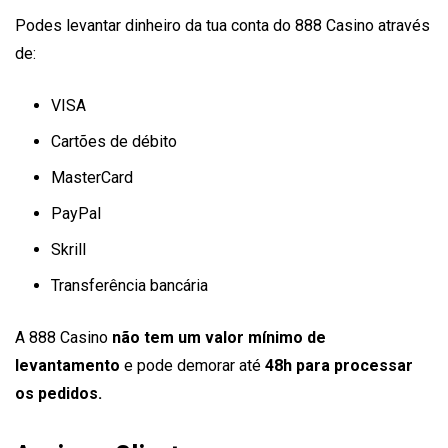
Podes levantar dinheiro da tua conta do 888 Casino através
de:
VISA
Cartões de débito
MasterCard
PayPal
Skrill
Transferência bancária
A 888 Casino
não tem um valor mínimo de
levantamento
e pode demorar até
48h para processar
os pedidos.