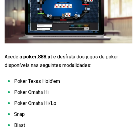
Acede a
poker.888.pt
e desfruta dos jogos de poker
disponíveis nas seguintes modalidades:
Poker Texas Hold’em
Poker Omaha Hi
Poker Omaha Hi/Lo
Snap
Blast