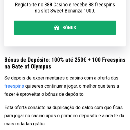
Regista-te no 888 Casino e recebe 88 freespins
na slot Sweet Bonanza 1000.
BÓNUS
Bónus de Depósito: 100% até 250€ + 100 Freespins
na Gate of Olympus
Se depois de experimentares o casino com a oferta das
freespins
quiseres continuar a jogar, o melhor que tens a
fazer é aproveitar o bónus de depósito.
Esta oferta consiste na duplicação do saldo com que ficas
para jogar no casino após o primeiro depósito e ainda te dá
mais rodadas grátis: