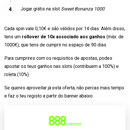
Jogar grátis na slot
Sweet Bonanza 1000
Cada spin vale 0,10€ e são válidos por 14 dias. Além disso,
tens um
rollover de 10x associado aos ganhos
(máx. de
1000€), que tens de cumprir no espaço de 90 dias.
Para cumprires com os requisitos de apostas, podes
apostar os teus ganhos nas slots (contribuem a 100%) e
roleta (10%).
Se queres aproveitar já esta oferta, não percas mais tempo
e faz o teu registo a partir do banner abaixo: