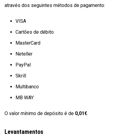
através dos seguintes métodos de pagamento:
VISA
Cartões de débito
MasterCard
Neteller
PayPal
Skrill
Multibanco
MB WAY
O valor mínimo de depósito é de
0,01€
.
Levantamentos