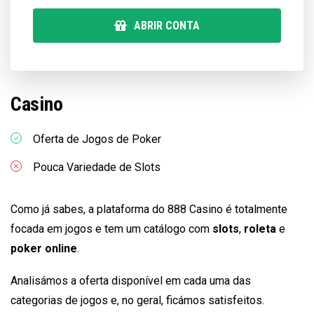
ABRIR CONTA
Casino
Oferta de Jogos de Poker
Pouca Variedade de Slots
Como já sabes, a plataforma do 888 Casino é totalmente
focada em jogos e tem um catálogo com
slots
,
roleta
e
poker
online
.
Analisámos a oferta disponível em cada uma das
categorias de jogos e, no geral, ficámos satisfeitos.