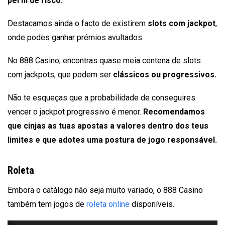
perfil de risco.
Destacamos ainda o facto de existirem
slots com jackpot
,
onde podes ganhar prémios avultados.
No 888 Casino, encontras quase meia centena de slots
com jackpots, que podem ser
clássicos ou progressivos.
Não te esqueças que a probabilidade de conseguires
vencer o jackpot progressivo é menor.
Recomendamos
que cinjas as tuas apostas a valores dentro dos teus
limites e que adotes uma postura de jogo responsável.
Roleta
Embora o catálogo não seja muito variado, o 888 Casino
também tem jogos de
roleta online
disponíveis.