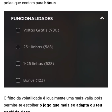
pelas que contam para
bónus
.
O filtro da volatilidade é igualmente uma mais-valia, pois
permite-te escolher
o jogo que mais se adapta ou teu