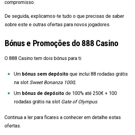
compromisso.
De seguida, explicamos-te tudo o que precisas de saber
sobre este e outras ofertas para novos jogadores.
Bónus e Promoções do 888 Casino
O 888 Casino tem dois bónus para ti:
Um
bónus sem depósito
que inclui 88 rodadas grátis
na slot
Sweet Bonanza 1000
;
Um
bónus de depósito
de 100% até 250€ + 100
rodadas grátis na slot
Gate of Olympus
.
Continua a ler para ficares a conhecer em detalhe estas
ofertas.