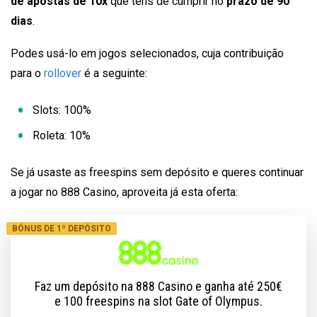
de apostas de 10x
que tens de cumprir no
prazo de 90
dias
.
Podes usá-lo em jogos selecionados, cuja contribuição
para o
rollover
é a seguinte:
Slots: 100%
Roleta: 10%
Se já usaste as freespins sem depósito e queres continuar
a jogar no 888 Casino, aproveita já esta oferta:
BÓNUS DE 1º DEPÓSITO
Faz um depósito na 888 Casino e ganha até 250€
e 100 freespins na slot Gate of Olympus.