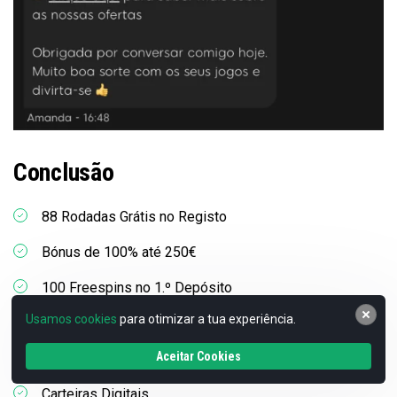
Conclusão
88 Rodadas Grátis no Registo
Bónus de 100% até 250€
100 Freespins no 1.º Depósito
Usamos cookies
para otimizar a tua experiência.
Jogos de Poker Online
Aceitar Cookies
App Completa
Carteiras Digitais