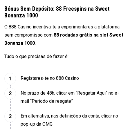
Bónus Sem Depósito: 88 Freespins na Sweet
Bonanza 1000
O 888 Casino incentiva-te a experimentares a plataforma
sem compromisso com
88 rodadas grátis na slot Sweet
Bonanza 1000
.
Tudo o que precisas de fazer é:
Registares-te no 888 Casino
No prazo de 48h, clicar em “Resgatar Aqui” no e-
mail “Período de resgate”
Em alternativa, nas definições da conta, clicar no
pop-up da OMG