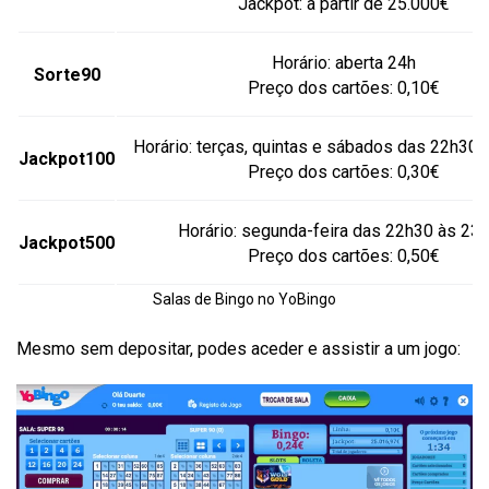
Jackpot: a partir de 25.000€
Horário: aberta 24h
Sorte90
Preço dos cartões: 0,10€
Horário: terças, quintas e sábados das 22h30
Jackpot100
Preço dos cartões: 0,30€
Horário: segunda-feira das 22h30 às 23
Jackpot500
Preço dos cartões: 0,50€
Salas de Bingo no YoBingo
Mesmo sem depositar, podes aceder e assistir a um jogo: