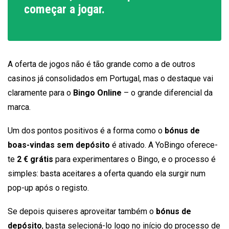
começar a jogar.
A oferta de jogos não é tão grande como a de outros
casinos já consolidados em Portugal, mas o destaque vai
claramente para o
Bingo Online
– o grande diferencial da
marca.
Um dos pontos positivos é a forma como o
bónus de
boas-vindas sem depósito
é ativado. A YoBingo oferece-
te
2 € grátis
para experimentares o Bingo, e o processo é
simples: basta aceitares a oferta quando ela surgir num
pop-up após o registo.
Se depois quiseres aproveitar também o
bónus de
depósito
, basta selecioná-lo logo no início do processo de