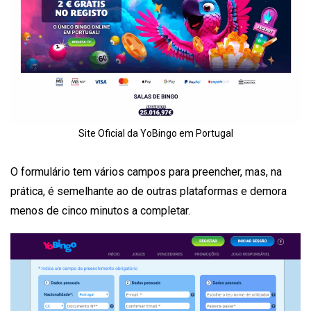
Site Oficial da YoBingo em Portugal
O formulário tem vários campos para preencher, mas, na
prática, é semelhante ao de outras plataformas e demora
menos de cinco minutos a completar.