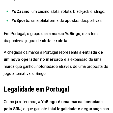
YoCasino:
um casino slots, roleta, blackjack e slingo;
YoSports:
uma plataforma de apostas desportivas.
Em Portugal, o grupo usa a
marca YoBingo
, mas tem
disponíveis jogos de
slots
e
roleta
.
A chegada da marca a Portugal representa a
entrada de
um novo operador no mercado
e a expansão de uma
marca que ganhou notoriedade através de uma proposta de
jogo alternativa: o Bingo.
Legalidade em Portugal
Como já referimos, a
YoBingo é uma marca licenciada
pelo SRIJ
, o que garante total
legalidade e segurança
nas