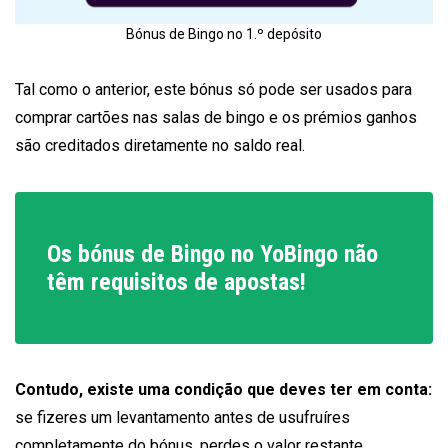
Bónus de Bingo no 1.º depósito
Tal como o anterior, este bónus só pode ser usados para
comprar cartões nas salas de bingo e os prémios ganhos
são creditados diretamente no saldo real.
Os bónus de Bingo no YoBingo não
têm requisitos de apostas!
Contudo, existe uma condição que deves ter em conta:
se fizeres um levantamento antes de usufruíres
completamente do bónus, perdes o valor restante.