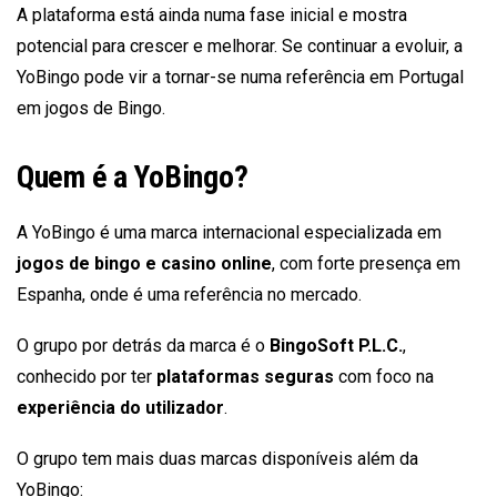
A plataforma está ainda numa fase inicial e mostra
potencial para crescer e melhorar. Se continuar a evoluir, a
YoBingo pode vir a tornar-se numa referência em Portugal
em jogos de Bingo.
Quem é a YoBingo?
A YoBingo é uma marca internacional especializada em
jogos de bingo e casino online
, com forte presença em
Espanha, onde é uma referência no mercado.
O grupo por detrás da marca é o
BingoSoft P.L.C.
,
conhecido por ter
plataformas seguras
com foco na
experiência do utilizador
.
O grupo tem mais duas marcas disponíveis além da
YoBingo: