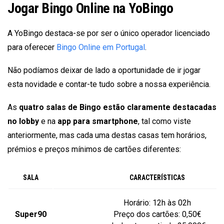
Jogar Bingo Online na YoBingo
A YoBingo destaca-se por ser o único operador licenciado
para oferecer
Bingo
Online em Portugal
.
Não podíamos deixar de lado a oportunidade de ir jogar
esta novidade e contar-te tudo sobre a nossa experiência.
As
quatro salas de Bingo estão claramente destacadas
no lobby
e na
app para smartphone
, tal como viste
anteriormente, mas cada uma destas casas tem horários,
prémios e preços mínimos de cartões diferentes:
SALA
CARACTERÍSTICAS
Horário: 12h às 02h
Super90
Preço dos cartões: 0,50€