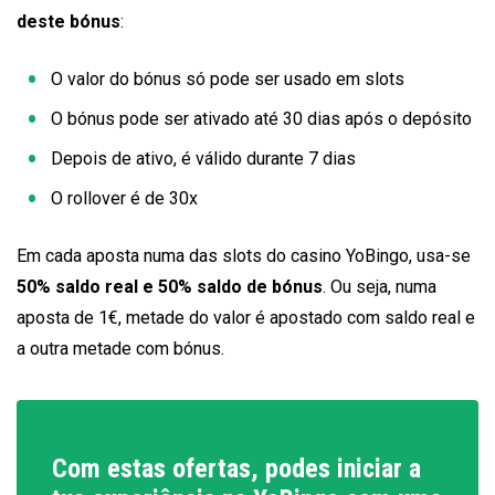
deste bónus
:
O valor do bónus só pode ser usado em slots
O bónus pode ser ativado até 30 dias após o depósito
Depois de ativo, é válido durante 7 dias
O rollover é de 30x
Em cada aposta numa das slots do casino YoBingo, usa-se
50% saldo real e 50% saldo de bónus
. Ou seja, numa
aposta de 1€, metade do valor é apostado com saldo real e
a outra metade com bónus.
Com estas ofertas, podes iniciar a