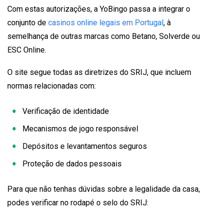
Com estas autorizações, a YoBingo passa a integrar o
conjunto de
casinos online legais em Portugal
, à
semelhança de outras marcas como Betano, Solverde ou
ESC Online.
O site segue todas as diretrizes do SRIJ, que incluem
normas relacionadas com:
Verificação de identidade
Mecanismos de jogo responsável
Depósitos e levantamentos seguros
Proteção de dados pessoais
Para que não tenhas dúvidas sobre a legalidade da casa,
podes verificar no rodapé o selo do SRIJ: