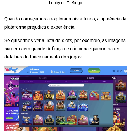
Lobby do YoBingo
Quando começamos a explorar mais a fundo, a aparência da
plataforma prejudica a experiência.
Se quisermos ver a lista de slots, por exemplo, as imagens
surgem sem grande definição e não conseguimos saber
detalhes do funcionamento dos jogos: