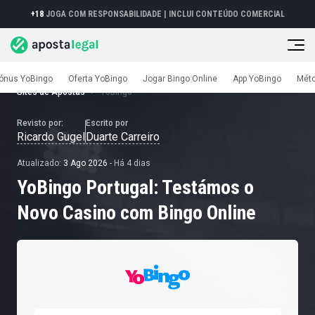
+18
JOGA COM RESPONSABILIDADE |
INCLUI CONTEÚDO COMERCIAL
ónus YoBingo
Oferta YoBingo
Jogar Bingo Online
App YoBingo
Mét
Sites de Apostas
YoBingo
Revisto por:
Escrito por
Ricardo Gugel
Duarte Carreiro
Atualizado:
3 Ago 2026
-
Há 4 dias
YoBingo Portugal: Testámos o
Novo Casino com Bingo Online