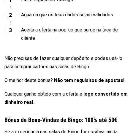
Aguarda que os teus dados sejam validados
Aceita a oferta na pop-up que surge na área de
cliente
Não precisas de fazer qualquer depósito e podes usá-lo
para comprar cartões nas salas de Bingo.
O melhor deste bónus?
Não tem requisitos de apostas!
Qualquer ganho obtido com a oferta é
logo convertido em
dinheiro real
.
Bónus de Boas-Vindas de Bingo: 100% até 50€
Se a experiência nas salas de Bingo for positiva, ainda