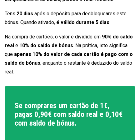
Tens
20 dias
após o depósito para desbloqueares este
bónus. Quando ativado,
é válido durante 5 dias
.
Na compra de cartões, o valor é dividido em
90% do saldo
real
e
10% do saldo de bónus
. Na prática, isto significa
que
apenas 10% do valor de cada cartão é pago com o
saldo de bónus
, enquanto o restante é deduzido do saldo
real.
Se comprares um cartão de 1€,
pagas 0,90€ com saldo real e 0,10€
com saldo de bónus.