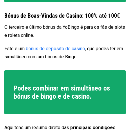
Bónus de Boas-Vindas de Casino: 100% até 100€
O terceiro e último bónus da YoBingo é para os fãs de slots
e roleta online.
Este é um
bónus de depósito de casino
, que podes ter em
simultâneo com um bónus de Bingo.
Podes combinar em simultâneo os
bónus de bingo e de casino.
Aqui tens um resumo direto das
principais condições