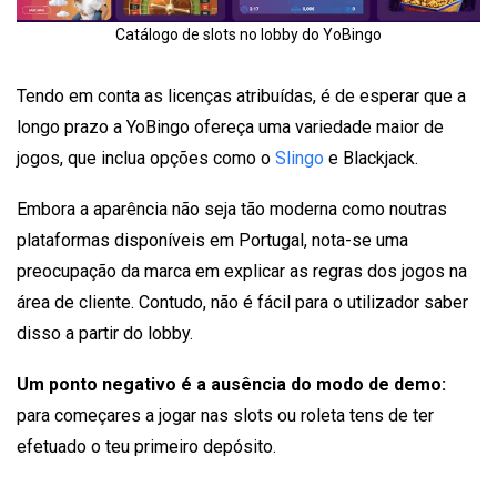
Catálogo de slots no lobby do YoBingo
Tendo em conta as licenças atribuídas, é de esperar que a
longo prazo a YoBingo ofereça uma variedade maior de
jogos, que inclua opções como o
Slingo
e Blackjack.
Embora a aparência não seja tão moderna como noutras
plataformas disponíveis em Portugal, nota-se uma
preocupação da marca em explicar as regras dos jogos na
área de cliente. Contudo, não é fácil para o utilizador saber
disso a partir do lobby.
Um ponto negativo é a ausência do modo de demo:
para começares a jogar nas slots ou roleta tens de ter
efetuado o teu primeiro depósito.