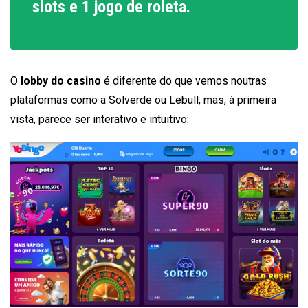
slots e 1 jogo de roleta.
O
lobby do casino
é diferente do que vemos noutras
plataformas como a Solverde ou Lebull, mas, à primeira
vista, parece ser interativo e intuitivo: