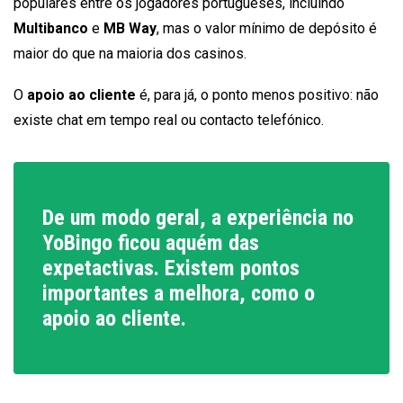
populares entre os jogadores portugueses, incluindo
Multibanco
e
MB Way
, mas o valor mínimo de depósito é
maior do que na maioria dos casinos.
O
apoio ao cliente
é, para já, o ponto menos positivo: não
existe chat em tempo real ou contacto telefónico.
De um modo geral, a experiência no
YoBingo ficou aquém das
expetactivas. Existem pontos
importantes a melhora, como o
apoio ao cliente.