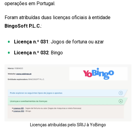
operações em Portugal.
Foram atribuídas duas licenças oficiais à entidade
BingoSoft P.L.C.
:
Licença n.º 031
: Jogos de fortuna ou azar
Licença n.º 032
: Bingo
Licenças atribuídas pelo SRIJ à YoBingo