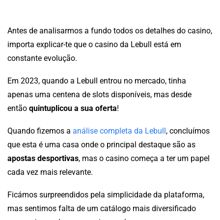
Antes de analisarmos a fundo todos os detalhes do casino,
importa explicar-te que o casino da Lebull está em
constante evolução.
Em 2023, quando a Lebull entrou no mercado, tinha
apenas uma centena de slots disponíveis, mas desde
então
quintuplicou a sua oferta
!
Quando fizemos a
análise completa da Lebull
, concluímos
que esta é uma casa onde o principal destaque são as
apostas desportivas
, mas o casino começa a ter um papel
cada vez mais relevante.
Ficámos surpreendidos pela simplicidade da plataforma,
mas sentimos falta de um catálogo mais diversificado