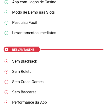
App com Jogos de Casino
Modo de Demo nas Slots
Pesquisa Fácil
Levantamentos Imediatos
DESVANTAGENS
Sem Blackjack
Sem Roleta
Sem Crash Games
Sem Baccarat
Performance da App