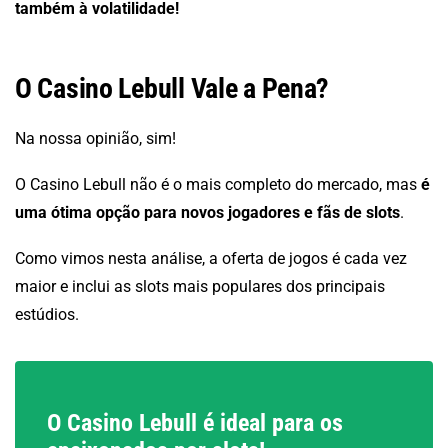
também à volatilidade!
O Casino Lebull Vale a Pena?
Na nossa opinião, sim!
O Casino Lebull não é o mais completo do mercado, mas
é
uma ótima opção para novos jogadores e fãs de slots
.
Como vimos nesta análise, a oferta de jogos é cada vez
maior e inclui as slots mais populares dos principais
estúdios.
O Casino Lebull é ideal para os