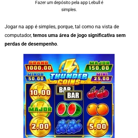
Fazer um depósito pela app Lebull é
simples.
Jogar na app é simples, porque, tal como na vista de
computador,
temos uma área de jogo significativa sem
perdas de desempenho
.