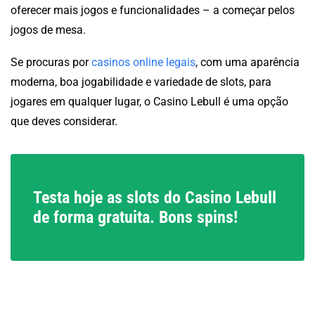
oferecer mais jogos e funcionalidades – a começar pelos
jogos de mesa.
Se procuras por
casinos online legais
, com uma aparência
moderna, boa jogabilidade e variedade de slots, para
jogares em qualquer lugar, o Casino Lebull é uma opção
que deves considerar.
Testa hoje as slots do Casino Lebull
de forma gratuita. Bons spins!