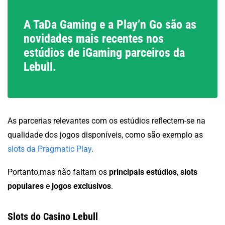
A TaDa Gaming e a Play’n Go são as
novidades mais recentes nos
estúdios de iGaming parceiros da
Lebull.
As parcerias relevantes com os estúdios reflectem-se na
qualidade dos jogos disponíveis, como são exemplo as
slots da Pragmatic Play
.
Portanto,mas não faltam os
principais estúdios
,
slots
populares
e
jogos exclusivos
.
Slots do Casino Lebull