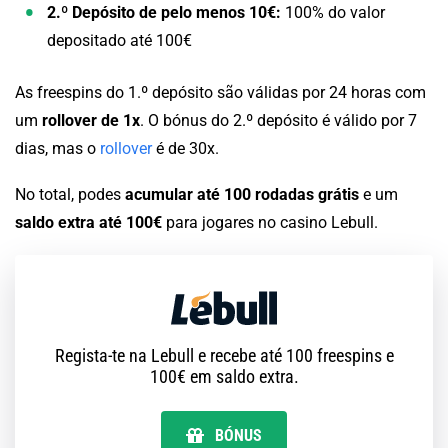
2.º Depósito de pelo menos 10€:
100% do valor
depositado até 100€
As freespins do 1.º depósito são válidas por 24 horas com
um
rollover de 1x
. O bónus do 2.º depósito é válido por 7
dias, mas o
rollover
é de 30x.
No total, podes
acumular até 100 rodadas grátis
e um
saldo extra até 100€
para jogares no casino Lebull.
Regista-te na Lebull e recebe até 100 freespins e
100€ em saldo extra.
BÓNUS