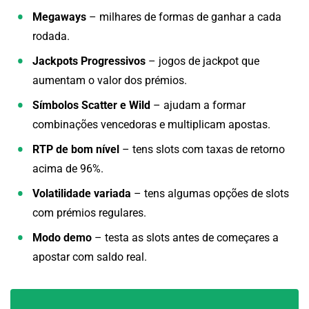
Megaways
– milhares de formas de ganhar a cada
rodada.
Jackpots Progressivos
– jogos de jackpot que
aumentam o valor dos prémios.
Símbolos Scatter e Wild
– ajudam a formar
combinações vencedoras e multiplicam apostas.
RTP de bom nível
– tens slots com taxas de retorno
acima de 96%.
Volatilidade variada
– tens algumas opções de slots
com prémios regulares.
Modo demo
– testa as slots antes de começares a
apostar com saldo real.