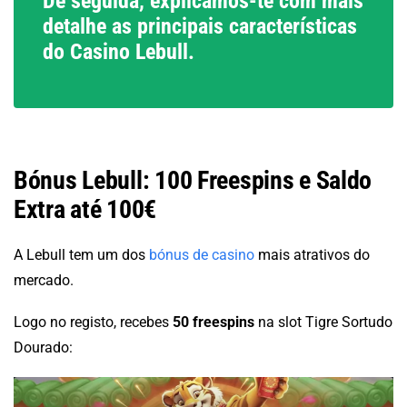
De seguida, explicamos-te com mais
detalhe as principais características
do Casino Lebull.
Bónus Lebull: 100 Freespins e Saldo
Extra até 100€
A Lebull tem um dos
bónus de casino
mais atrativos do
mercado.
Logo no registo, recebes
50 freespins
na slot Tigre Sortudo
Dourado: