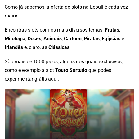
Como já sabemos, a oferta de slots na Lebull é cada vez
maior.
Encontras slots com os mais diversos temas:
Frutas
,
Mitologia
,
Doces
,
Animais
,
Cartoon
,
Piratas
,
Egípcias
e
Irlandês
e, claro, as
Clássicas
.
São mais de 1800 jogos, alguns dos quais exclusivos,
como é exemplo a slot
Touro Sortudo
que podes
experimentar grátis aqui: