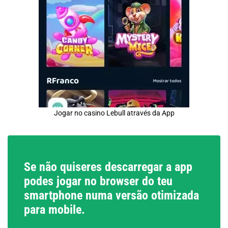
Jogar no casino Lebull através da App
Se não quiseres descarregar a app
podes jogar no browser do teu
smartphone numa versão otimizada
para mobile.