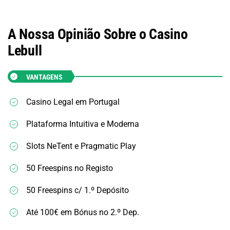
A Nossa Opinião Sobre o Casino
Lebull
VANTAGENS
Casino Legal em Portugal
Plataforma Intuitiva e Moderna
Slots NeTent e Pragmatic Play
50 Freespins no Registo
50 Freespins c/ 1.º Depósito
Até 100€ em Bónus no 2.º Dep.