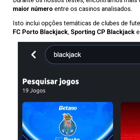
Durante os nossos testes, encontrámos mais d
maior número
entre os casinos analisados.
Isto inclui opções temáticas de clubes de fut
FC Porto Blackjack
,
Sporting CP Blackjack