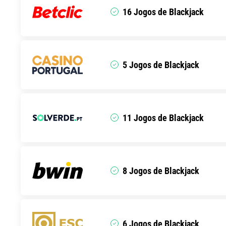
16 Jogos de Blackjack
5 Jogos de Blackjack
11 Jogos de Blackjack
8 Jogos de Blackjack
6 Jogos de Blackjack