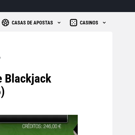
CASAS DE APOSTAS
CASINOS
o
 Blackjack
)