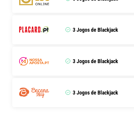
3 Jogos de Blackjack
3 Jogos de Blackjack
3 Jogos de Blackjack