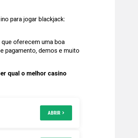
no para jogar blackjack:
s que oferecem uma boa
 de pagamento, demos e muito
er qual o melhor casino
ABRIR