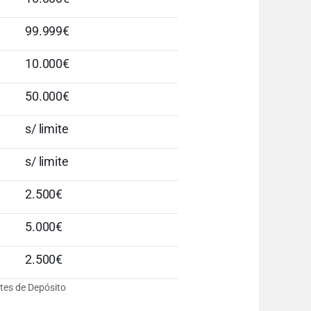
99.999€
10.000€
50.000€
s/ limite
s/ limite
2.500€
5.000€
2.500€
tes de Depósito