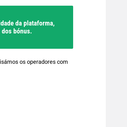
idade da plataforma,
s dos bónus.
alisámos os operadores com