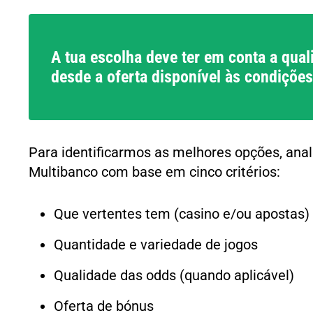
A tua escolha deve ter em conta a qual
desde a oferta disponível às condiçõe
Para identificarmos as melhores opções, an
Multibanco com base em cinco critérios:
Que vertentes tem (casino e/ou apostas)
Quantidade e variedade de jogos
Qualidade das odds (quando aplicável)
Oferta de bónus