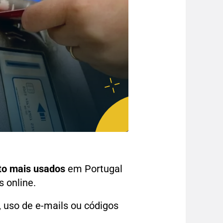
to mais usados
em Portugal
 online.
, uso de e-mails ou códigos