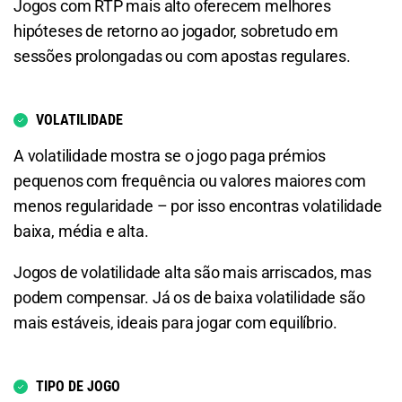
Jogos com RTP mais alto oferecem melhores
hipóteses de retorno ao jogador, sobretudo em
sessões prolongadas ou com apostas regulares.
VOLATILIDADE
A volatilidade mostra se o jogo paga prémios
pequenos com frequência ou valores maiores com
menos regularidade – por isso encontras volatilidade
baixa, média e alta.
Jogos de volatilidade alta são mais arriscados, mas
podem compensar. Já os de baixa volatilidade são
mais estáveis, ideais para jogar com equilíbrio.
TIPO DE JOGO