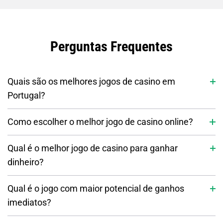
Perguntas Frequentes
Quais são os melhores jogos de casino em
Portugal?
Como escolher o melhor jogo de casino online?
Qual é o melhor jogo de casino para ganhar
dinheiro?
Qual é o jogo com maior potencial de ganhos
imediatos?