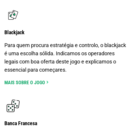
Blackjack
Para quem procura estratégia e controlo, o blackjack
é uma escolha sólida. Indicamos os operadores
legais com boa oferta deste jogo e explicamos o
essencial para começares.
MAIS SOBRE O JOGO
Banca Francesa