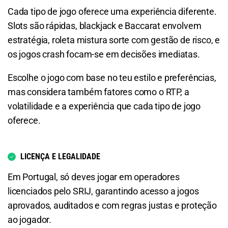
Cada tipo de jogo oferece uma experiência diferente.
Slots são rápidas, blackjack e Baccarat envolvem
estratégia, roleta mistura sorte com gestão de risco, e
os jogos crash focam-se em decisões imediatas.
Escolhe o jogo com base no teu estilo e preferências,
mas considera também fatores como o RTP, a
volatilidade e a experiência que cada tipo de jogo
oferece.
LICENÇA E LEGALIDADE
Em Portugal, só deves jogar em operadores
licenciados pelo SRIJ, garantindo acesso a jogos
aprovados, auditados e com regras justas e proteção
ao jogador.