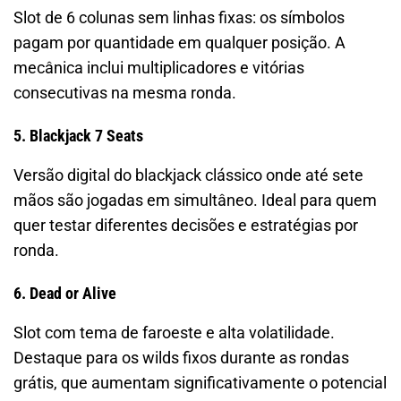
Slot de 6 colunas sem linhas fixas: os símbolos
pagam por quantidade em qualquer posição. A
mecânica inclui multiplicadores e vitórias
consecutivas na mesma ronda.
5. Blackjack 7 Seats
Versão digital do blackjack clássico onde até sete
mãos são jogadas em simultâneo. Ideal para quem
quer testar diferentes decisões e estratégias por
ronda.
6. Dead or Alive
Slot com tema de faroeste e alta volatilidade.
Destaque para os wilds fixos durante as rondas
grátis, que aumentam significativamente o potencial