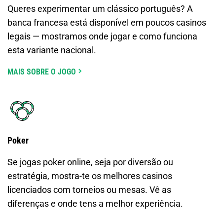
Queres experimentar um clássico português? A
banca francesa está disponível em poucos casinos
legais — mostramos onde jogar e como funciona
esta variante nacional.
MAIS SOBRE O JOGO
Poker
Se jogas poker online, seja por diversão ou
estratégia, mostra-te os melhores casinos
licenciados com torneios ou mesas. Vê as
diferenças e onde tens a melhor experiência.