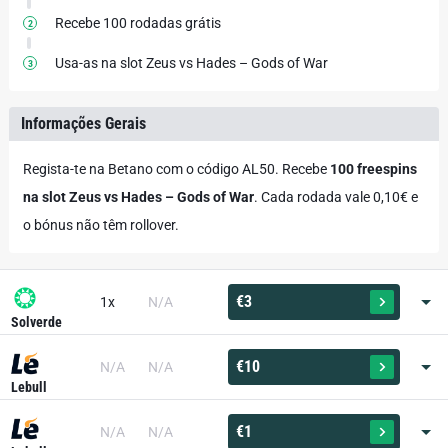
Recebe 100 rodadas grátis
2
Usa-as na slot Zeus vs Hades – Gods of War
3
Informações Gerais
Regista-te na Betano com o código AL50. Recebe
100 freespins
na slot Zeus vs Hades – Gods of War
. Cada rodada vale 0,10€ e
o bónus não têm rollover.
€3
1x
N/A
Solverde
€10
N/A
N/A
Lebull
€1
N/A
N/A