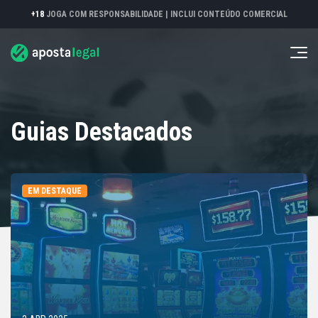
+18
JOGA COM RESPONSABILIDADE |
INCLUI CONTEÚDO COMERCIAL
Guias Destacados
EM DESTAQUE