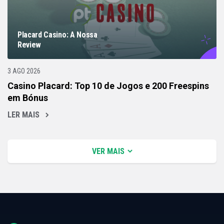
Placard Casino: A Nossa
Review
3 AGO 2026
Casino Placard: Top 10 de Jogos e 200 Freespins
em Bónus
LER MAIS
VER MAIS