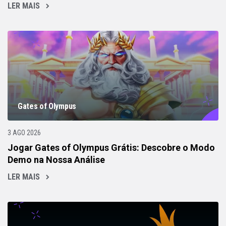
LER MAIS
Gates of Olympus
3 AGO 2026
Jogar Gates of Olympus Grátis: Descobre o Modo
Demo na Nossa Análise
LER MAIS