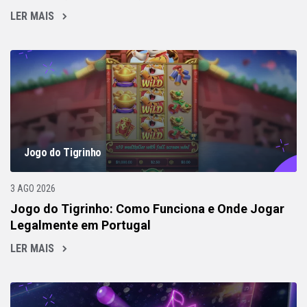
LER MAIS
Jogo do Tigrinho
3 AGO 2026
Jogo do Tigrinho: Como Funciona e Onde Jogar
Legalmente em Portugal
LER MAIS