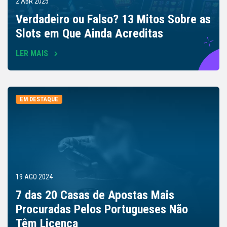
2 ABR 2025
Verdadeiro ou Falso? 13 Mitos Sobre as
Slots em Que Ainda Acreditas
LER MAIS
EM DESTAQUE
19 AGO 2024
7 das 20 Casas de Apostas Mais
Procuradas Pelos Portugueses Não
Têm Licença