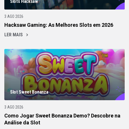
Slots Hacksaw
3 AGO 2026
Hacksaw Gaming: As Melhores Slots em 2026
LER MAIS
Slot Sweet Bonanza
3 AGO 2026
Como Jogar Sweet Bonanza Demo? Descobre na
Análise da Slot