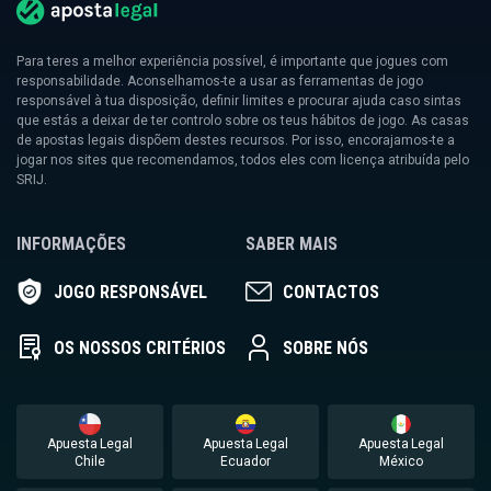
Para teres a melhor experiência possível, é importante que jogues com
responsabilidade. Aconselhamos-te a usar as ferramentas de jogo
responsável à tua disposição, definir limites e procurar ajuda caso sintas
que estás a deixar de ter controlo sobre os teus hábitos de jogo. As casas
de apostas legais dispõem destes recursos. Por isso, encorajamos-te a
jogar nos sites que recomendamos, todos eles com licença atribuída pelo
SRIJ.
INFORMAÇÕES
SABER MAIS
JOGO RESPONSÁVEL
CONTACTOS
OS NOSSOS CRITÉRIOS
SOBRE NÓS
Apuesta Legal
Apuesta Legal
Apuesta Legal
Chile
Ecuador
México