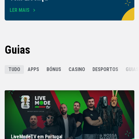
LER MAIS
Guias
TUDO
APPS
BÓNUS
CASINO
DESPORTOS
GUIAS
LiveModeTV em Portugal