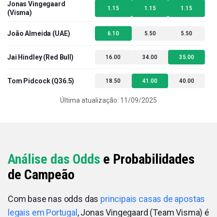
Jonas Vingegaard
1.15
1.15
1.15
(Visma)
João Almeida (UAE)
6.10
5.50
5.50
Jai Hindley (Red Bull)
16.00
34.00
35.00
Tom Pidcock (Q36.5)
18.50
41.00
40.00
Última atualização: 11/09/2025
Análise das Odds
e Probabilidades
de Campeão
Com base nas odds das
principais casas de apostas
legais em Portugal
, Jonas Vingegaard (Team Visma) é