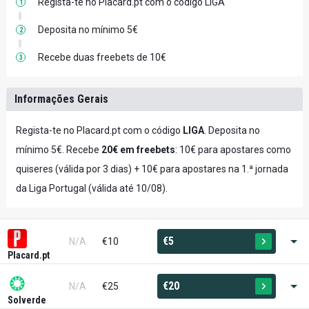
Regista-te no Placard.pt com o código LIGA
1
Deposita no mínimo 5€
2
Recebe duas freebets de 10€
3
Informações Gerais
Regista-te no Placard.pt com o código
LIGA
. Deposita no
mínimo 5€. Recebe
20€ em freebets
: 10€ para apostares como
quiseres (válida por 3 dias) + 10€ para apostares na 1.ª jornada
da Liga Portugal (válida até 10/08).
€5
N/A
€10
Placard.pt
€20
N/A
€25
Solverde