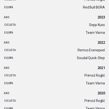
Red Bull BORA
2023
Sepp Kuss
Team Visma
2022
Remco Evenepoel
Soudal Quick-Step
2021
Primož Roglič
Team Visma
2020
Primož Roglič
Team Visma