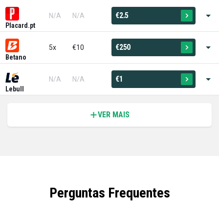
€2.5
N/A
N/A
Placard.pt
€250
5x
€10
Betano
€1
N/A
N/A
Lebull
VER MAIS
Perguntas Frequentes