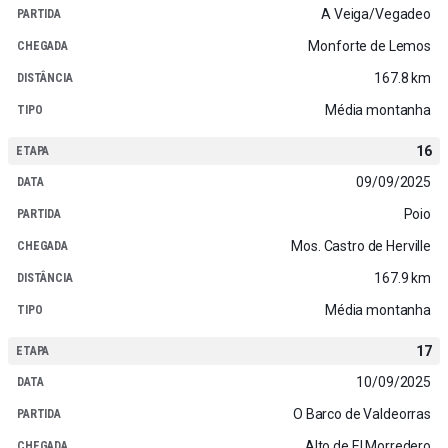
A Veiga/Vegadeo
Monforte de Lemos
167.8 km
Média montanha
16
09/09/2025
Poio
Mos. Castro de Herville
167.9 km
Média montanha
17
10/09/2025
O Barco de Valdeorras
Alto de El Morredero