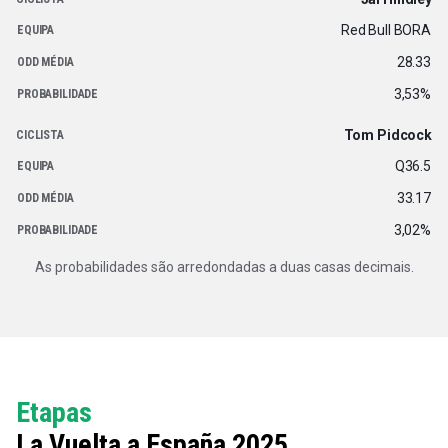
Red Bull BORA
28.33
3,53%
Tom Pidcock
Q36.5
33.17
3,02%
As probabilidades são arredondadas a duas casas decimais.
Etapas
La Vuelta a España 2025