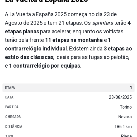
A La Vuelta a España 2025 começa no dia 23 de
Agosto de 2025 e tem 21 etapas. Os
sprinters
terão
4
etapas planas
para acelerar, enquanto os voltistas
terão pela frente
11 etapas na montanha
e
1
contrarrelógio individual
. Existem ainda
3 etapas ao
estilo das clássicas
, ideais para as fugas ao pelotão,
e
1 contrarrelógio por equipas
.
1
23/08/2025
Torino
Novara
186.1 km
Plana