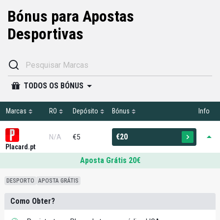
Bónus para Apostas
Desportivas
TODOS OS BÓNUS
Marcas
RO
Depósito
Bónus
Info
€20
N/A
€5
Placard.pt
Aposta Grátis 20€
DESPORTO
APOSTA GRÁTIS
Como Obter?