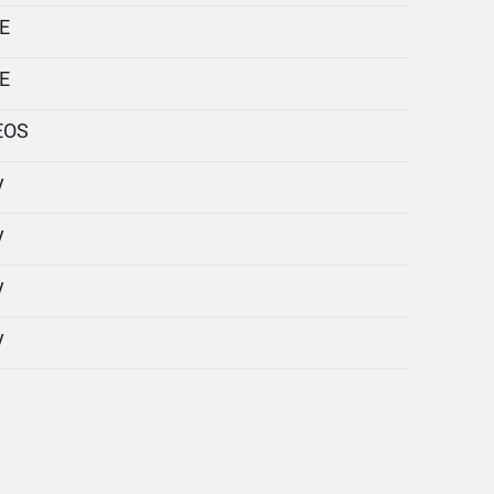
E
E
EOS
y
y
y
y