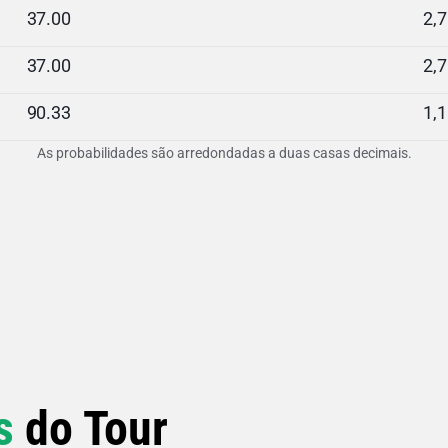
37.00
2,
37.00
2,
90.33
1,
As probabilidades são arredondadas a duas casas decimais.
s
do Tour