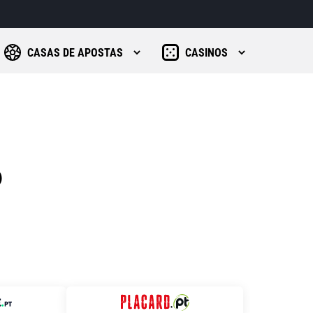
CASAS DE APOSTAS
CASINOS
6