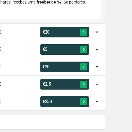
anhares, recebes uma
freebet de 5€
. Se perderes,
0
€20
0
€5
0
€20
0
€2.5
0
€250