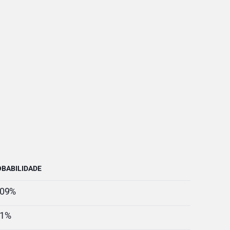
BABILIDADE
,09%
41%