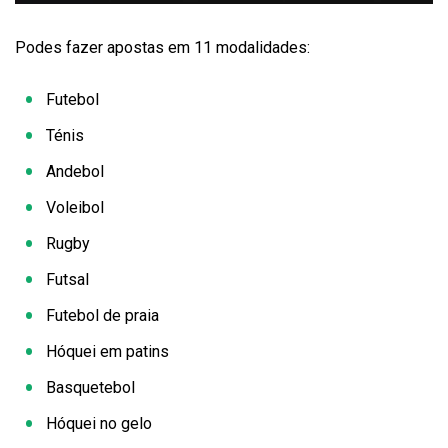
Podes fazer apostas em 11 modalidades:
Futebol
Ténis
Andebol
Voleibol
Rugby
Futsal
Futebol de praia
Hóquei em patins
Basquetebol
Hóquei no gelo