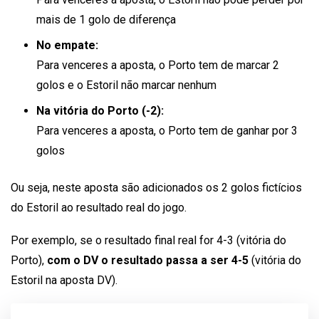
mais de 1 golo de diferença
No empate:
Para venceres a aposta, o Porto tem de marcar 2
golos e o Estoril não marcar nenhum
Na vitória do Porto (-2):
Para venceres a aposta, o Porto tem de ganhar por 3
golos
Ou seja, neste aposta são adicionados os 2 golos fictícios
do Estoril ao resultado real do jogo.
Por exemplo, se o resultado final real for 4-3 (vitória do
Porto),
com o DV o resultado passa a ser 4-5
(vitória do
Estoril na aposta DV).