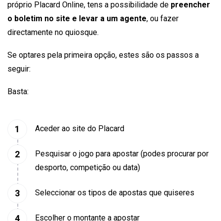
próprio Placard Online, tens a possibilidade de
preencher
o boletim no site e levar a um agente
, ou fazer
directamente no quiosque.
Se optares pela primeira opção, estes são os passos a
seguir:
Basta:
Aceder ao site do Placard
Pesquisar o jogo para apostar (podes procurar por
desporto, competição ou data)
Seleccionar os tipos de apostas que quiseres
Escolher o montante a apostar