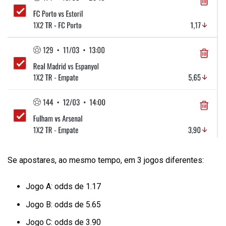
Se apostares, ao mesmo tempo, em 3 jogos diferentes:
Jogo A: odds de 1.17
Jogo B: odds de 5.65
Jogo C: odds
de 3.90