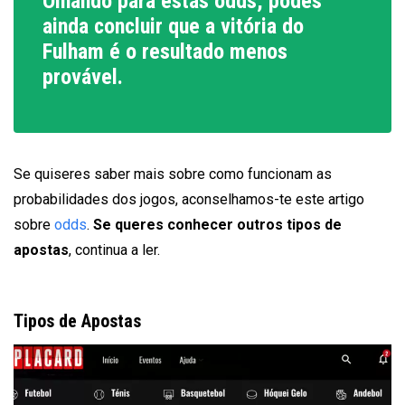
Olhando para estas odds, podes
ainda concluir que a vitória do
Fulham é o resultado menos
provável.
Se quiseres saber mais sobre como funcionam as
probabilidades dos jogos, aconselhamos-te este artigo
sobre
odds
.
Se queres conhecer outros tipos de
apostas
, continua a ler.
Tipos de Apostas