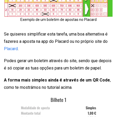
Exemplo de um boletim de apostas no Placard
Se quiseres simplificar esta tarefa, uma boa alternativa é
fazeres a aposta na app
do Placard ou no próprio site do
Placard
.
Podes gerar um boletim através do site, sendo que depois
é só copiar as tuas opções para um boletim de papel.
A forma mais simples ainda é através de um
QR Code
,
como te mostrámos no tutorial acima.