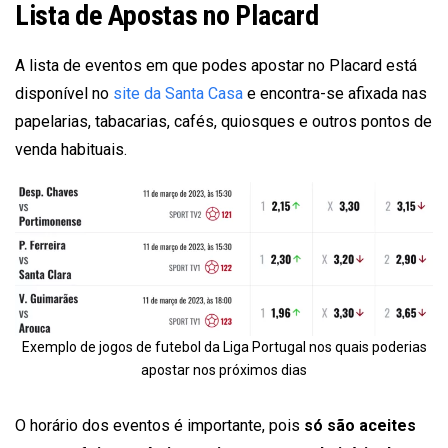
Lista de Apostas no Placard
A lista de eventos em que podes apostar no Placard está
disponível no
site da Santa Casa
e encontra-se afixada nas
papelarias, tabacarias, cafés, quiosques e outros pontos de
venda habituais.
Exemplo de jogos de futebol da Liga Portugal nos quais poderias
apostar nos próximos dias
O horário dos eventos é importante, pois
só são aceites