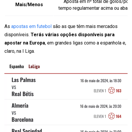
Aposta em nº total de golos/pont
Mais/Menos
tempo regulamentar acima ou abaixo
As
apostas em futebol
são as que têm mais mercados
disponíveis.
Terás várias opções disponíveis para
apostar na Europa
, em grandes ligas como a espanhola e,
claro, na I Liga.