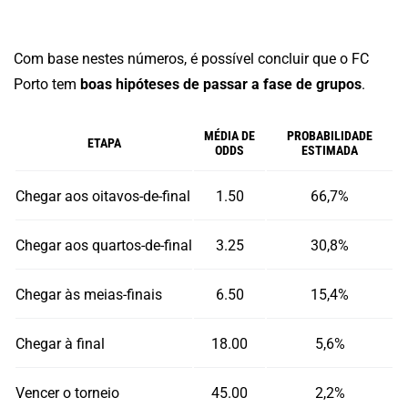
Com base nestes números, é possível concluir que o FC
Porto tem
boas hipóteses de passar a fase de grupos
.
MÉDIA DE
PROBABILIDADE
ETAPA
ODDS
ESTIMADA
Chegar aos oitavos-de-final
1.50
66,7%
Chegar aos quartos-de-final
3.25
30,8%
Chegar às meias-finais
6.50
15,4%
Chegar à final
18.00
5,6%
Vencer o torneio
45.00
2,2%