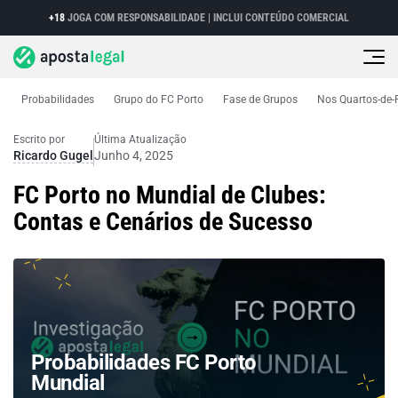
+18
JOGA COM RESPONSABILIDADE |
INCLUI CONTEÚDO COMERCIAL
Probabilidades
Grupo do FC Porto
Fase de Grupos
Nos Quartos-de-
Mundial de clubes
Probabilidades FC Porto Mundial
Escrito por
Última Atualização
Ricardo Gugel
Junho 4, 2025
FC Porto no Mundial de Clubes:
Contas e Cenários de Sucesso
Probabilidades FC Porto
Mundial