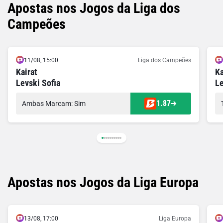
Apostas nos Jogos da Liga dos
Campeões
11/08, 15:00
Liga dos Campeões
Kairat
Ka
Levski Sofia
Le
1.87
Ambas Marcam: Sim
Apostas nos Jogos da Liga Europa
13/08, 17:00
Liga Europa