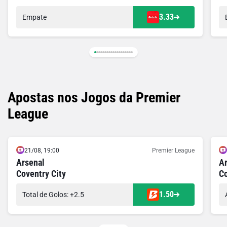
3.33
Empate
Apostas nos Jogos da Premier
League
21/08, 19:00
Premier League
Arsenal
Ar
Coventry City
Co
1.50
Total de Golos: +2.5