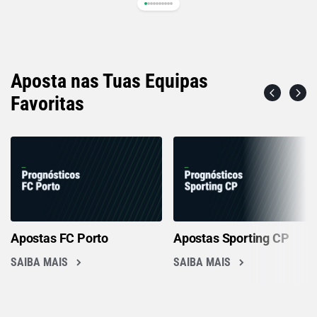
Aposta nas Tuas Equipas
Favoritas
Apostas FC Porto
Apostas Sporting CP
SAIBA MAIS
SAIBA MAIS