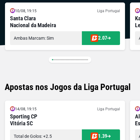
10/08, 19:15
Liga Portugal
Santa Clara
Ka
Nacional da Madeira
Le
2.07
Ambas Marcam: Sim
Apostas nos Jogos da Liga Portugal
14/08, 19:15
Liga Portugal
Sporting CP
Al
Vitória SC
Es
1.39
Total de Golos: +2.5