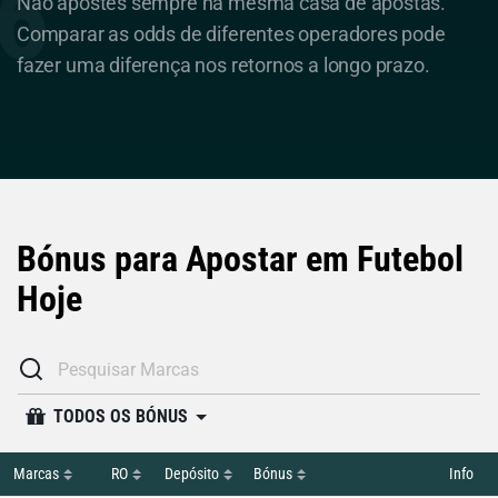
Não apostes sempre na mesma casa de apostas.
Comparar as odds de diferentes operadores pode
fazer uma diferença nos retornos a longo prazo.
Bónus para Apostar em Futebol
Hoje
TODOS OS BÓNUS
Marcas
RO
Depósito
Bónus
Info