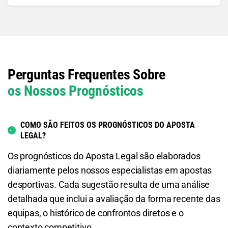
Perguntas Frequentes Sobre
os Nossos Prognósticos
COMO SÃO FEITOS OS PROGNÓSTICOS DO APOSTA
LEGAL?
Os prognósticos do Aposta Legal são elaborados
diariamente pelos nossos especialistas em apostas
desportivas. Cada sugestão resulta de uma análise
detalhada que inclui a avaliação da forma recente das
equipas, o histórico de confrontos diretos e o
contexto competitivo.