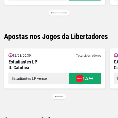
Apostas nos Jogos da Libertadores
12/08, 00:30
Taça Libertadores
Estudiantes LP
C
U. Catolica
C
1.57
Estudiantes LP vence