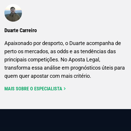
Duarte Carreiro
Apaixonado por desporto, o Duarte acompanha de
perto os mercados, as odds e as tendências das
principais competições. No Aposta Legal,
transforma essa análise em prognósticos úteis para
quem quer apostar com mais critério.
MAIS SOBRE O ESPECIALISTA