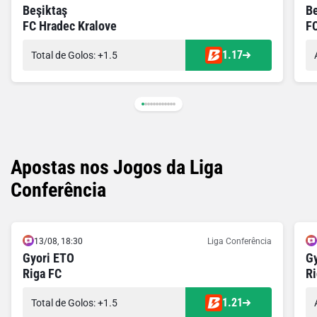
Beşiktaş
Be
FC Hradec Kralove
FC
1.17
Total de Golos: +1.5
Apostas nos Jogos da Liga
Conferência
13/08, 18:30
Liga Conferência
Gyori ETO
G
Riga FC
Ri
1.21
Total de Golos: +1.5