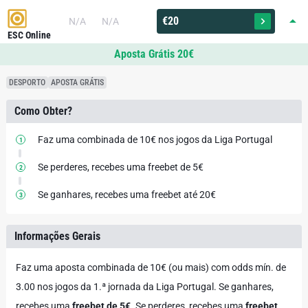
€20
N/A
N/A
ESC Online
Aposta Grátis 20€
DESPORTO
APOSTA GRÁTIS
Como Obter?
Faz uma combinada de 10€ nos jogos da Liga Portugal
1
Se perderes, recebes uma freebet de 5€
2
Se ganhares, recebes uma freebet até 20€
3
Informações Gerais
Faz uma aposta combinada de 10€ (ou mais) com odds mín. de
3.00 nos jogos da 1.ª jornada da Liga Portugal. Se ganhares,
recebes uma
freebet de 5€
. Se perderes, recebes uma
freebet