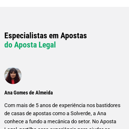
Especialistas em Apostas
do Aposta Legal
Ana Gomes de Almeida
Com mais de 5 anos de experiência nos bastidores
de casas de apostas como a Solverde, a Ana
conhece a fundo a mecânica do setor. No Aposta