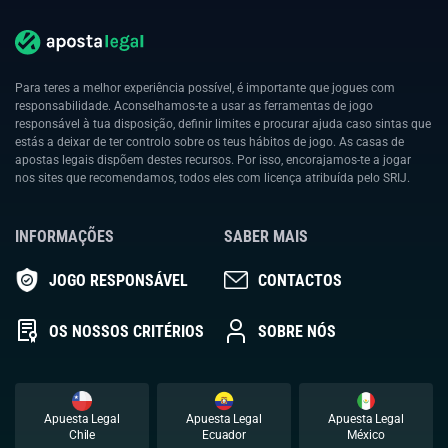
Para teres a melhor experiência possível, é importante que jogues com
responsabilidade. Aconselhamos-te a usar as ferramentas de jogo
responsável à tua disposição, definir limites e procurar ajuda caso sintas que
estás a deixar de ter controlo sobre os teus hábitos de jogo. As casas de
apostas legais dispõem destes recursos. Por isso, encorajamos-te a jogar
nos sites que recomendamos, todos eles com licença atribuída pelo SRIJ.
INFORMAÇÕES
SABER MAIS
JOGO RESPONSÁVEL
CONTACTOS
OS NOSSOS CRITÉRIOS
SOBRE NÓS
Apuesta Legal
Apuesta Legal
Apuesta Legal
Chile
Ecuador
México