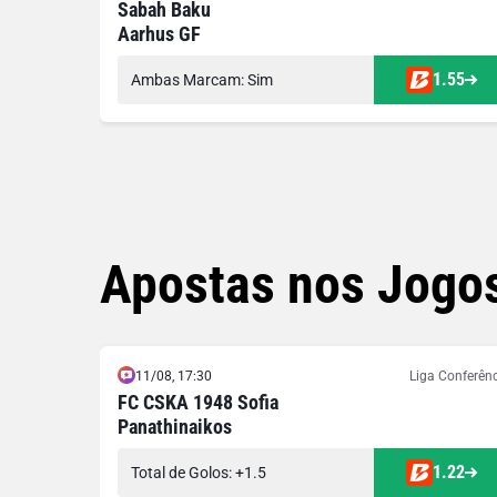
Sabah Baku
Aarhus GF
1.55
Ambas Marcam: Sim
Apostas nos Jogos
11/08, 17:30
Liga Conferên
FC CSKA 1948 Sofia
Panathinaikos
1.22
Total de Golos: +1.5