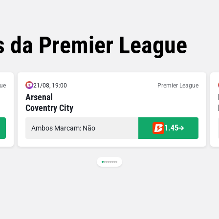
s da Premier League
ue
21/08, 19:00
Premier League
Arsenal
Coventry City
1.45
Ambos Marcam: Não