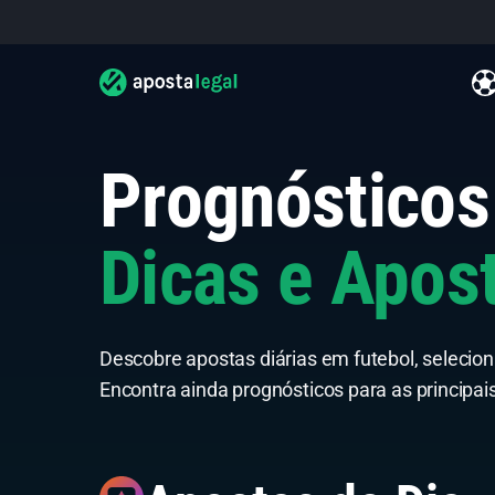
Prognósticos
Dicas e Apos
Descobre apostas diárias em futebol, selecio
Encontra ainda prognósticos para as principa