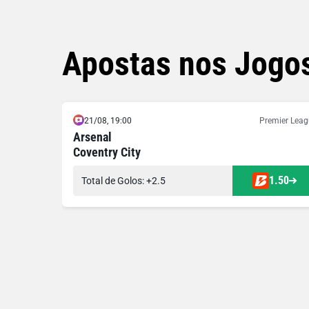
Apostas nos Jogo
21/08, 19:00
Premier Leag
Arsenal
Coventry City
1.50
Total de Golos: +2.5