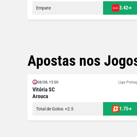
3.42
Empate
Apostas nos Jogos
08/08, 15:00
Liga Portu
Vitória SC
Arouca
1.75
Total de Golos: +2.5