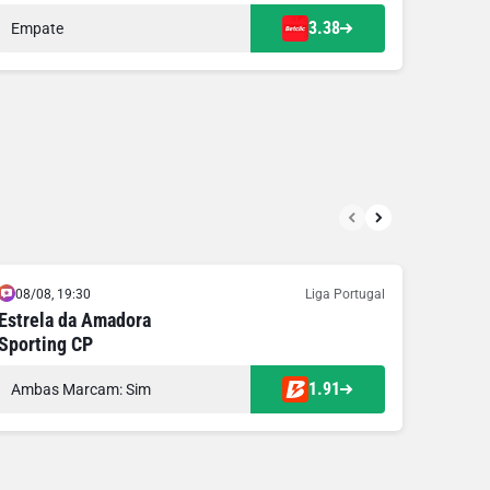
3.38
Empate
Empat
08/08, 19:30
Liga Portugal
09/08,
Estrela da Amadora
FC Port
Sporting CP
Alverca
1.91
Ambas Marcam: Sim
Ambas