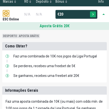
Marcas
RO
Depósito
Bónus
Info
€20
N/A
N/A
ESC Online
Aposta Grátis 20€
DESPORTO
APOSTA GRÁTIS
Como Obter?
Faz uma combinada de 10€ nos jogos da Liga Portugal
1
Se perderes, recebes uma freebet de 5€
2
Se ganhares, recebes uma freebet até 20€
3
Informações Gerais
Faz uma aposta combinada de 10€ (ou mais) com odds mín. de
3.00 nos jogos da 1.ª jornada da Liga Portugal. Se ganhares,