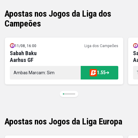
Apostas nos Jogos da Liga dos
Campeões
11/08, 16:00
Liga dos Campeões
Sabah Baku
S
Aarhus GF
A
1.55
Ambas Marcam: Sim
Apostas nos Jogos da Liga Europa