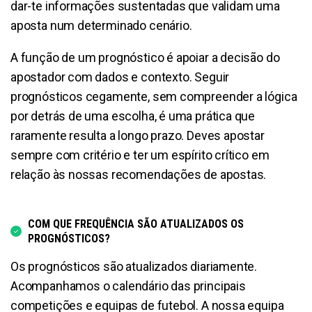
dar-te informações sustentadas que validam uma
aposta num determinado cenário.
A função de um prognóstico é apoiar a decisão do
apostador com dados e contexto. Seguir
prognósticos cegamente, sem compreender a lógica
por detrás de uma escolha, é uma prática que
raramente resulta a longo prazo. Deves apostar
sempre com critério e ter um espírito crítico em
relação às nossas recomendações de apostas.
COM QUE FREQUÊNCIA SÃO ATUALIZADOS OS
PROGNÓSTICOS?
Os prognósticos são atualizados diariamente.
Acompanhamos o calendário das principais
competições e equipas de futebol. A nossa equipa