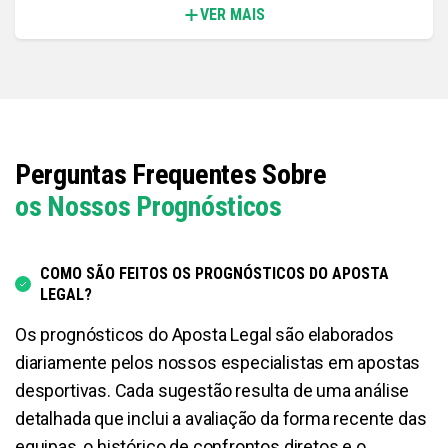
VER MAIS
Perguntas Frequentes Sobre
os Nossos Prognósticos
COMO SÃO FEITOS OS PROGNÓSTICOS DO APOSTA
LEGAL?
Os prognósticos do Aposta Legal são elaborados
diariamente pelos nossos especialistas em apostas
desportivas. Cada sugestão resulta de uma análise
detalhada que inclui a avaliação da forma recente das
equipas, o histórico de confrontos diretos e o