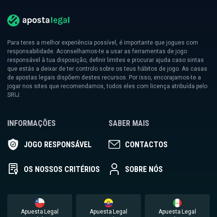
Para teres a melhor experiência possível, é importante que jogues com
responsabilidade. Aconselhamos-te a usar as ferramentas de jogo
responsável à tua disposição, definir limites e procurar ajuda caso sintas
que estás a deixar de ter controlo sobre os teus hábitos de jogo. As casas
de apostas legais dispõem destes recursos. Por isso, encorajamos-te a
jogar nos sites que recomendamos, todos eles com licença atribuída pelo
SRIJ.
INFORMAÇÕES
SABER MAIS
JOGO RESPONSÁVEL
CONTACTOS
OS NOSSOS CRITÉRIOS
SOBRE NÓS
Apuesta Legal
Apuesta Legal
Apuesta Legal