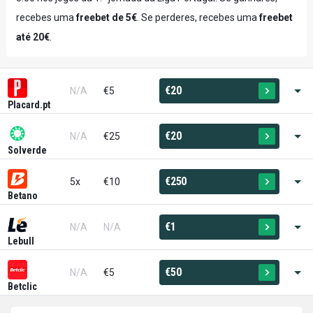
recebes uma
freebet de 5€
. Se perderes, recebes uma
freebet
até 20€
.
€20
N/A
€5
Placard.pt
€20
N/A
€25
Solverde
€250
5x
€10
Betano
€1
N/A
N/A
Lebull
€50
N/A
€5
Betclic