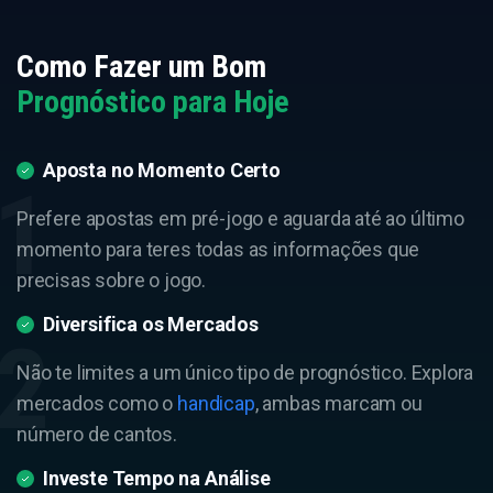
Como Fazer um Bom
Prognóstico para Hoje
Aposta no Momento Certo
Prefere apostas em pré-jogo e aguarda até ao último
momento para teres todas as informações que
precisas sobre o jogo.
Diversifica os Mercados
Não te limites a um único tipo de prognóstico. Explora
mercados como o
handicap
, ambas marcam ou
número de cantos.
Investe Tempo na Análise