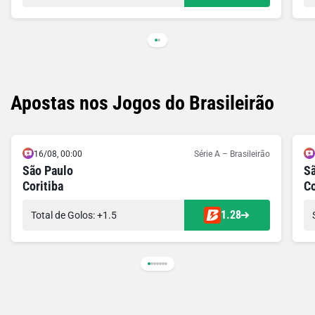
Apostas nos Jogos do Brasileirão
16/08, 00:00
Série A – Brasileirão
São Paulo
Sã
Coritiba
Co
1.28
Total de Golos: +1.5