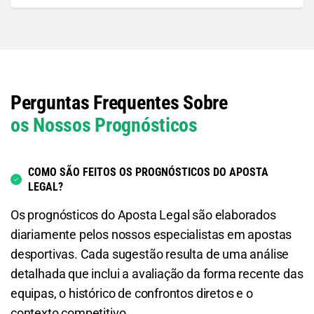
Perguntas Frequentes Sobre
os Nossos Prognósticos
COMO SÃO FEITOS OS PROGNÓSTICOS DO APOSTA
LEGAL?
Os prognósticos do Aposta Legal são elaborados
diariamente pelos nossos especialistas em apostas
desportivas. Cada sugestão resulta de uma análise
detalhada que inclui a avaliação da forma recente das
equipas, o histórico de confrontos diretos e o
contexto competitivo.