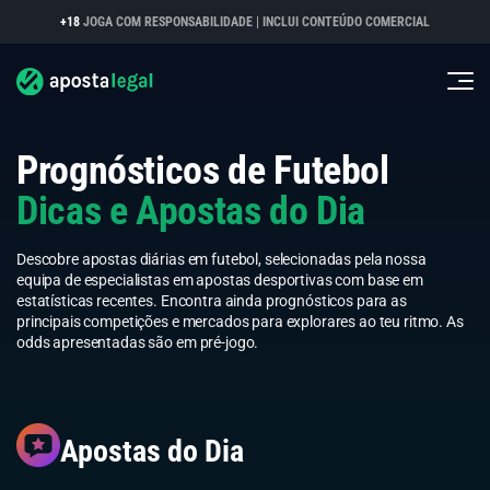
+18
JOGA COM RESPONSABILIDADE |
INCLUI CONTEÚDO COMERCIAL
Prognósticos de Futebol
Dicas e Apostas do Dia
Descobre apostas diárias em futebol, selecionadas pela nossa
equipa de especialistas em apostas desportivas com base em
estatísticas recentes. Encontra ainda prognósticos para as
principais competições e mercados para explorares ao teu ritmo. As
odds apresentadas são em pré-jogo.
Apostas do Dia