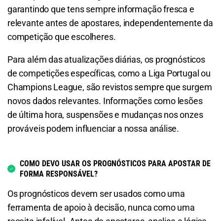
garantindo que tens sempre informação fresca e
relevante antes de apostares, independentemente da
competição que escolheres.
Para além das atualizações diárias, os prognósticos
de competições específicas, como a Liga Portugal ou
Champions League, são revistos sempre que surgem
novos dados relevantes. Informações como lesões
de última hora, suspensões e mudanças nos onzes
prováveis podem influenciar a nossa análise.
COMO DEVO USAR OS PROGNÓSTICOS PARA APOSTAR DE
FORMA RESPONSÁVEL?
Os prognósticos devem ser usados como uma
ferramenta de apoio à decisão, nunca como uma