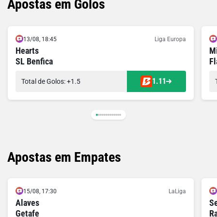
Apostas em Golos
13/08, 18:45
Liga Europa
Hearts
Mi
SL Benfica
F
1.11
Total de Golos: +1.5
Apostas em Empates
15/08, 17:30
LaLiga
Alaves
Se
Getafe
Ra