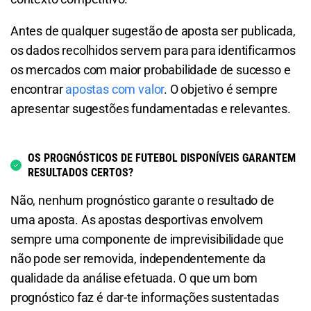
Antes de qualquer sugestão de aposta ser publicada,
os dados recolhidos servem para para identificarmos
os mercados com maior probabilidade de sucesso e
encontrar
apostas com valor
. O objetivo é sempre
apresentar sugestões fundamentadas e relevantes.
OS PROGNÓSTICOS DE FUTEBOL DISPONÍVEIS GARANTEM
RESULTADOS CERTOS?
Não, nenhum prognóstico garante o resultado de
uma aposta. As apostas desportivas envolvem
sempre uma componente de imprevisibilidade que
não pode ser removida, independentemente da
qualidade da análise efetuada. O que um bom
prognóstico faz é dar-te informações sustentadas