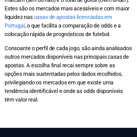
Estes são os mercados mais acessíveis e com maior
liquidez nas
casas de apostas licenciadas em
Portugal
, o que facilita a comparação de odds e a
colocação rápida de prognósticos de futebol.
Consoante o perfil de cada jogo, são ainda analisados
outros mercados disponíveis nas principais casas de
apostas. A escolha final recai sempre sobre as
opções mais sustentadas pelos dados recolhidos,
privilegiando os mercados em que existe uma
tendência identificável e onde as odds disponíveis
têm valor real.