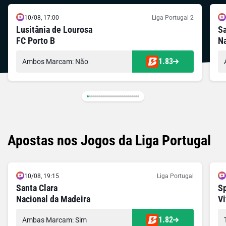
10/08, 17:00
Liga Portugal 2
Lusitânia de Lourosa
Sa
FC Porto B
Na
1.83
Ambos Marcam: Não
Apostas nos Jogos da Liga Portugal
10/08, 19:15
Liga Portugal
Santa Clara
Sp
Nacional da Madeira
Vi
1.82
Ambas Marcam: Sim