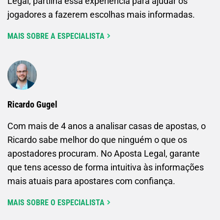
Legal, partilha essa experiência para ajudar os
jogadores a fazerem escolhas mais informadas.
MAIS SOBRE A ESPECIALISTA
Ricardo Gugel
Com mais de 4 anos a analisar casas de apostas, o
Ricardo sabe melhor do que ninguém o que os
apostadores procuram. No Aposta Legal, garante
que tens acesso de forma intuitiva às informações
mais atuais para apostares com confiança.
MAIS SOBRE O ESPECIALISTA