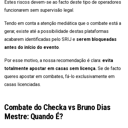
Estes riscos devem-se ao facto deste tipo de operadores
funcionarem sem supervisão legal.
Tendo em conta a atenção mediática que o combate está a
gerar, existe até a possibilidade destas plataformas
acabarem identificadas pelo SRIJ e
serem bloqueadas
antes do início do evento
.
Por esse motivo, a nossa recomendação é clara:
evita
totalmente apostar em casas sem licença.
Se de facto
queres apostar em combates, fá-lo exclusivamente em
casas licenciadas.
Combate do Checka vs Bruno Dias
Mestre: Quando É?