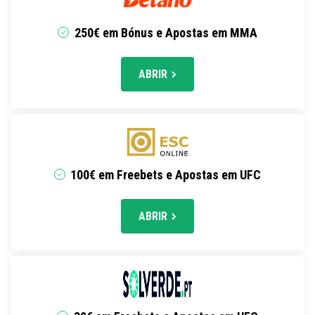
250€ em Bónus e Apostas em MMA
ABRIR
100€ em Freebets e Apostas em UFC
ABRIR