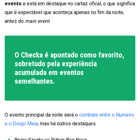
evento
e está em destaque no cartaz ofical, o que significa
que é expectável que aconteça apenas no fim da noite,
antes do
main event
.
O Checka é apontado como favorito,
sobretudo pela experiência
acumulada em eventos
semelhantes.
O evento principal da noite será o
combate entre o Numeiro
e o Diogo Maia
, mas há outros destaques:
Bruno Savate vs Rúben Boa Nova