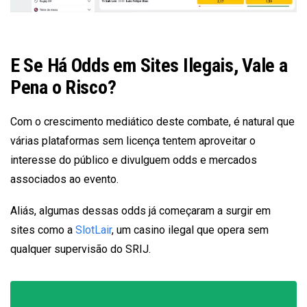
E Se Há Odds em Sites Ilegais, Vale a
Pena o Risco?
Com o crescimento mediático deste combate, é natural que
várias plataformas sem licença tentem aproveitar o
interesse do público e divulguem odds e mercados
associados ao evento.
Aliás, algumas dessas odds já começaram a surgir em
sites como a
SlotLair
, um casino ilegal que opera sem
qualquer supervisão do SRIJ.