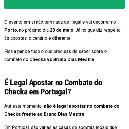
O evento em si não tem nada de ilegal e vai decorrer no
Porto
, no próximo dia
23 de maio
. Já no que diz respeito
às apostas, o cenário é diferente.
Fica a par de tudo o que precisas de saber sobre o
combate do
Checka vs Bruno Dias Mestre
.
É Legal Apostar no Combate do
Checka em Portugal?
Até este momento,
não é legal apostar no combate do
Checka frente ao Bruno Dias Mestre
.
Em Portugal, são várias as casas de apostas legais que