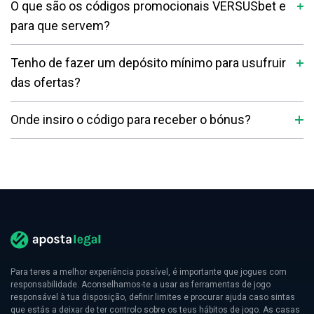
O que são os códigos promocionais VERSUSbet e
para que servem?
Tenho de fazer um depósito mínimo para usufruir
das ofertas?
Onde insiro o código para receber o bónus?
Para teres a melhor experiência possível, é importante que jogues com
responsabilidade. Aconselhamos-te a usar as ferramentas de jogo
responsável à tua disposição, definir limites e procurar ajuda caso sintas
que estás a deixar de ter controlo sobre os teus hábitos de jogo. As casas