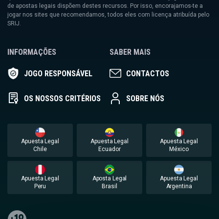
de apostas legais dispõem destes recursos. Por isso, encorajamos-te a
jogar nos sites que recomendamos, todos eles com licença atribuída pelo
SRIJ.
INFORMAÇÕES
SABER MAIS
JOGO RESPONSÁVEL
CONTACTOS
OS NOSSOS CRITÉRIOS
SOBRE NÓS
Apuesta Legal
Apuesta Legal
Apuesta Legal
Chile
Ecuador
México
Apuesta Legal
Aposta Legal
Apuesta Legal
Peru
Brasil
Argentina