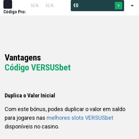
€0
N/A
N/A
Código Promocional VERSUSbet
Vantagens
Código VERSUSbet
Duplica o Valor Inicial
Com este bónus, podes duplicar o valor em saldo
para jogares nas
melhores slots VERSUSbet
disponíveis no casino.