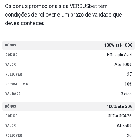
Os bónus promocionais da VERSUSbet têm
condições de rollover e um prazo de validade que
deves conhecer.
100% até 100€
Não aplicável
Até 100€
27
10€
3 dias
100% até 50€
RECARGA26
Até 50€
20