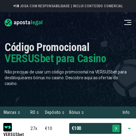
+18
JOGA COM RESPONSABILIDADE |
INCLUI CONTEÚDO COMERCIAL
Código Promocional
VERSUSbet para Casino
Não precisas de usar um código promocional na VERSUSbet para
desbloqueares bónus no casino. Descobre aqui as ofertas do
casino.
Marcas
RO
Depósito
Bónus
Info
€100
27x
€10
VERSUSbet