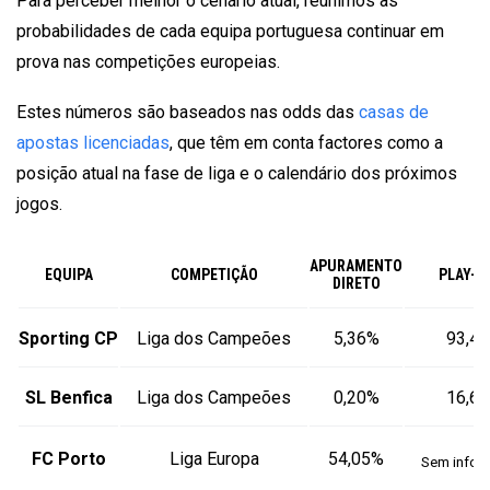
Para perceber melhor o cenário atual, reunimos as
probabilidades de cada equipa portuguesa continuar em
prova nas competições europeias.
Estes números são baseados nas odds das
casas de
apostas licenciadas
, que têm em conta factores como a
posição atual na fase de liga e o calendário dos próximos
jogos.
APURAMENTO
EQUIPA
COMPETIÇÃO
PLAY-O
DIRETO
Sporting CP
Liga dos Campeões
5,36%
93,4
SL Benfica
Liga dos Campeões
0,20%
16,6
FC Porto
Liga Europa
54,05%
Sem infor