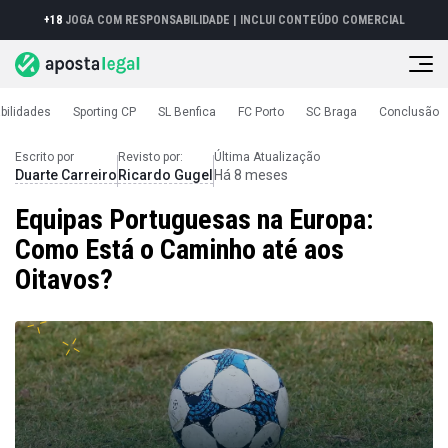
+18
JOGA COM RESPONSABILIDADE |
INCLUI CONTEÚDO COMERCIAL
bilidades
Sporting CP
SL Benfica
FC Porto
SC Braga
Conclusão
Investigação
Equipas Portuguesas na Europa
Escrito por
Revisto por:
Última Atualização
Duarte Carreiro
Ricardo Gugel
Há 8 meses
Equipas Portuguesas na Europa:
Como Está o Caminho até aos
Oitavos?