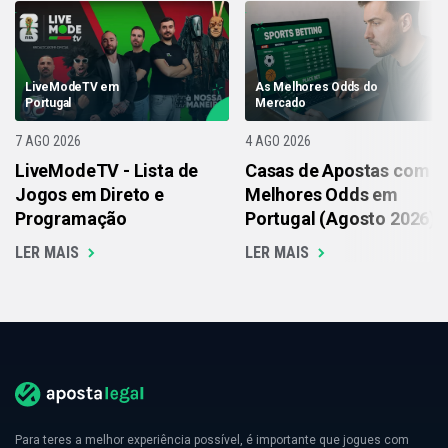
LiveModeTV em
As Melhores Odds do
Portugal
Mercado
7 AGO 2026
4 AGO 2026
LiveModeTV - Lista de
Casas de Apostas com
Jogos em Direto e
Melhores Odds em
Programação
Portugal (Agosto 2026)
LER MAIS
LER MAIS
Para teres a melhor experiência possível, é importante que jogues com