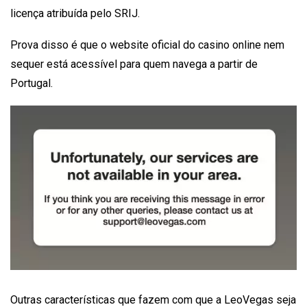
licença atribuída pelo SRIJ.
Prova disso é que o website oficial do casino online nem
sequer está acessível para quem navega a partir de
Portugal.
Outras características que fazem com que a LeoVegas seja