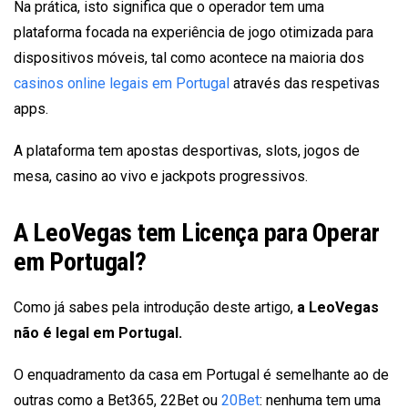
Na prática, isto significa que o operador tem uma
plataforma focada na experiência de jogo otimizada para
dispositivos móveis, tal como acontece na maioria dos
casinos online legais em Portugal
através das respetivas
apps.
A plataforma tem apostas desportivas, slots, jogos de
mesa, casino ao vivo e jackpots progressivos.
A LeoVegas tem Licença para Operar
em Portugal?
Como já sabes pela introdução deste artigo,
a LeoVegas
não é legal em Portugal.
O enquadramento da casa em Portugal é semelhante ao de
outras como a Bet365, 22Bet ou
20Bet
: nenhuma tem uma