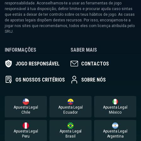
responsabilidade. Aconselhamos-te a usar as ferramentas de jogo
responsável à tua disposição, definir limites e procurar ajuda caso sintas
que estás a deixar de ter controlo sobre os teus hábitos de jogo. As casas
de apostas legais dispõem destes recursos. Por isso, encorajamos-te a
jogar nos sites que recomendamos, todos eles com licença atribuída pelo
SRIJ.
INFORMAÇÕES
SABER MAIS
JOGO RESPONSÁVEL
CONTACTOS
OS NOSSOS CRITÉRIOS
SOBRE NÓS
Apuesta Legal
Apuesta Legal
Apuesta Legal
Chile
Ecuador
México
Apuesta Legal
Aposta Legal
Apuesta Legal
Peru
Brasil
Argentina