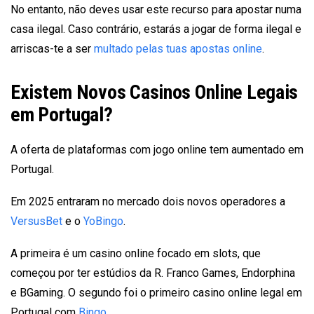
No entanto, não deves usar este recurso para apostar numa
casa ilegal. Caso contrário, estarás a jogar de forma ilegal e
arriscas-te a ser
multado pelas tuas apostas online
.
Existem Novos Casinos Online Legais
em Portugal?
A oferta de plataformas com jogo online tem aumentado em
Portugal.
Em 2025 entraram no mercado dois novos operadores a
VersusBet
e o
YoBingo
.
A primeira é um casino online focado em slots, que
começou por ter estúdios da R. Franco Games, Endorphina
e BGaming. O segundo foi o primeiro casino online legal em
Portugal com
Bingo
.