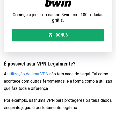
Começa a jogar no casino Bwin com 100 rodadas
grátis.
BÓNUS
É possível usar VPN Legalmente?
A
utilização de uma VPN
não tem nada de ilegal. Tal como
acontece com outras ferramentas, é a forma como a utilizas
que faz toda a diferença.
Por exemplo, usar uma VPN para protegeres os teus dados
enquanto jogas é perfeitamente legítimo.