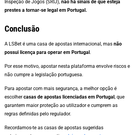
Inspeção de Jogos (SRIJ),
não há sinais de que esteja
prestes a tornar-se legal em Portugal.
Conclusão
A LSBet é uma casa de apostas internacional, mas
não
possui licença para operar em Portugal
.
Por esse motivo, apostar nesta plataforma envolve riscos e
não cumpre a legislação portuguesa.
Para apostar com mais segurança, a melhor opção é
escolher
casas de apostas licenciadas em Portugal
, que
garantem maior proteção ao utilizador e cumprem as
regras definidas pelo regulador.
Recordamos-te as casas de apostas sugeridas