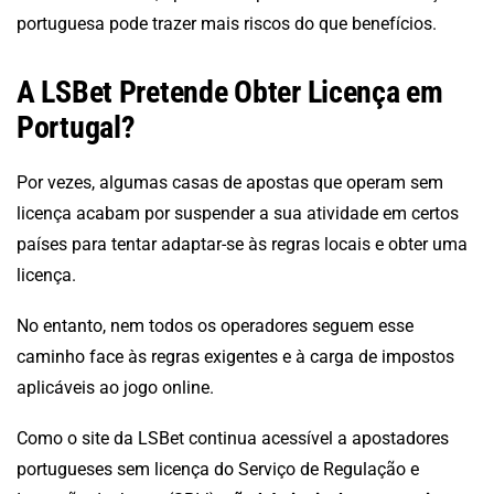
portuguesa pode trazer mais riscos do que benefícios.
A LSBet Pretende Obter Licença em
Portugal?
Por vezes, algumas casas de apostas que operam sem
licença acabam por suspender a sua atividade em certos
países para tentar adaptar-se às regras locais e obter uma
licença.
No entanto, nem todos os operadores seguem esse
caminho face às regras exigentes e à carga de impostos
aplicáveis ao jogo online.
Como o site da LSBet continua acessível a apostadores
portugueses sem licença do Serviço de Regulação e