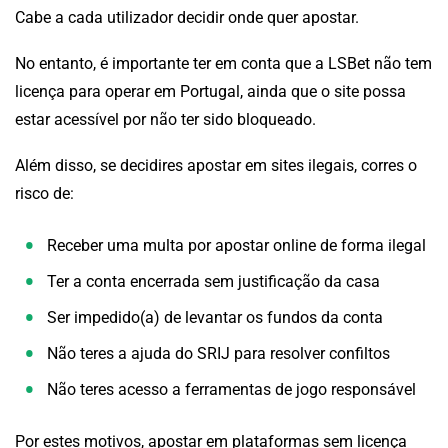
Cabe a cada utilizador decidir onde quer apostar.
No entanto, é importante ter em conta que a LSBet não tem
licença para operar em Portugal, ainda que o site possa
estar acessível por não ter sido bloqueado.
Além disso, se decidires apostar em sites ilegais, corres o
risco de:
Receber uma multa por apostar online de forma ilegal
Ter a conta encerrada sem justificação da casa
Ser impedido(a) de levantar os fundos da conta
Não teres a ajuda do SRIJ para resolver confiltos
Não teres acesso a ferramentas de jogo responsável
Por estes motivos, apostar em plataformas sem licença