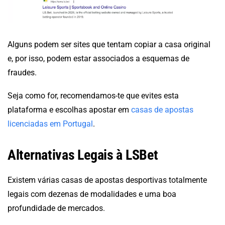
Alguns podem ser sites que tentam copiar a casa original
e, por isso, podem estar associados a esquemas de
fraudes.
Seja como for, recomendamos-te que evites esta
plataforma e escolhas apostar em
casas de apostas
licenciadas em Portugal
.
Alternativas Legais à LSBet
Existem várias casas de apostas desportivas totalmente
legais com dezenas de modalidades e uma boa
profundidade de mercados.