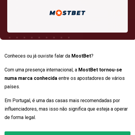
Conheces ou já ouviste falar da
MostBet
?
Com uma presença internacional, a
MostBet tornou-se
numa marca conhecida
entre os apostadores de vários
países.
Em Portugal, é uma das casas mais recomendadas por
influenciadores, mas isso não significa que esteja a operar
de forma legal.