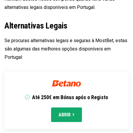
alternativas legais disponíveis em Portugal.
Alternativas Legais
Se procuras alternativas legais e seguras à MostBet, estas
são algumas das melhores opções disponíveis em
Portugal:
Até 250€ em Bónus após o Registo
ABRIR