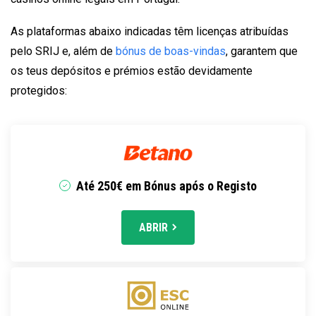
As plataformas abaixo indicadas têm licenças atribuídas
pelo SRIJ e, além de
bónus de boas-vindas
, garantem que
os teus depósitos e prémios estão devidamente
protegidos:
Até 250€ em Bónus após o Registo
ABRIR