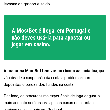
levantar os ganhos e saldo.
A MostBet é ilegal em Portugal e
não deves usá-la para apostar ou
jogar em casino.
Apostar na MostBet
tem vários riscos associados
, que
vão desde a suspensão da conta a problemas nos
depósitos e perdas dos fundos na conta.
Por isso, se procuras uma experiência de jogo segura, o
mais sensato será usares apenas casas de apostas e
casinos online legais em Portugal.