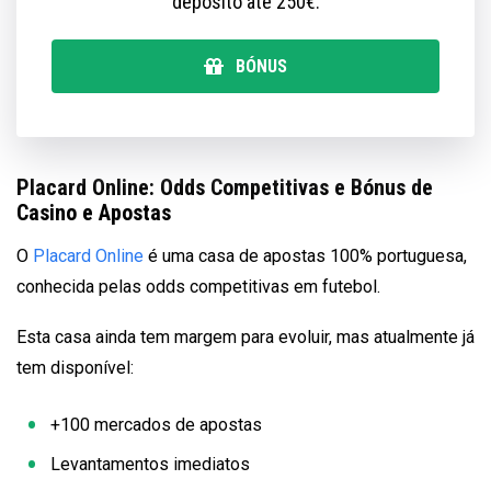
depósito até 250€.
BÓNUS
Placard Online: Odds Competitivas e Bónus de
Casino e Apostas
O
Placard Online
é uma casa de apostas 100% portuguesa,
conhecida pelas odds competitivas em futebol.
Esta casa ainda tem margem para evoluir, mas atualmente já
tem disponível:
+100 mercados de apostas
Levantamentos imediatos