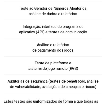
Teste ao Gerador de Números Aleatórios,
análise de dados e relatórios
Integração, interface de programa de
aplicativo (API) e testes de comunicação
Análise e relatórios
de pagamento dos jogos
Teste de plataforma e
sistema de jogo remoto (RGS)
Auditorias de segurança (testes de penetração, análise
de vulnerabilidade, avaliações de ameaças e riscos)
Estes testes são uniformizados de forma a que todas as