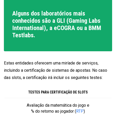
Alguns dos laboratórios mais
conhecidos são a GLI (Gaming Labs
International), a eCOGRA ou a BMM
Testlabs.
Estas entidades oferecem uma miríade de serviços,
incluindo a certificação de sistemas de apostas. No caso
das slots, a certificação irá incluir os seguintes testes:
TESTES PARA CERTIFICAÇÃO DE SLOTS
Avaliação da matemática do jogo e
% do retorno ao jogador (
RTP
)