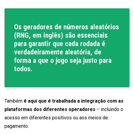
Os geradores de números aleatórios
(RNG, em inglês) são essenciais
para garantir que cada rodada é
verdadeiramente aleatória, de
forma a que o jogo seja justo para
todos.
Também
é aqui que é trabalhada a integração com as
plataformas dos diferentes operadores
– incluindo o
acesso em diferentes positivos ou aos meios de
pagamento.