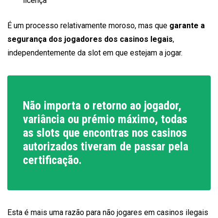
licença
É um processo relativamente moroso, mas que
garante a
segurança dos jogadores dos casinos legais
,
independentemente da slot em que estejam a jogar.
Não importa o retorno ao jogador,
variância ou prémio máximo, todas
as slots que encontras nos casinos
autorizados tiveram de passar pela
certificação.
Esta é mais uma razão para não jogares em casinos ilegais