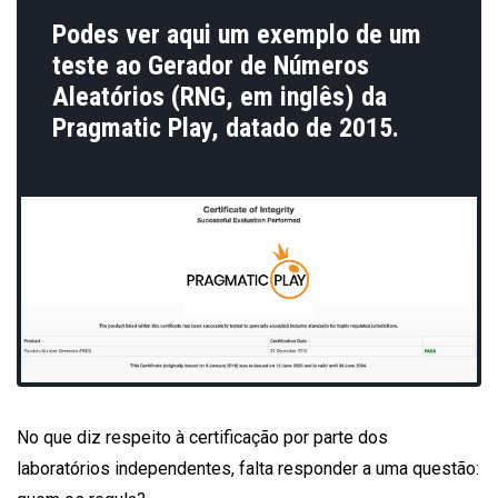
Podes ver aqui um exemplo de um
teste ao Gerador de Números
Aleatórios (RNG, em inglês) da
Pragmatic Play, datado de 2015.
No que diz respeito à certificação por parte dos
laboratórios independentes, falta responder a uma questão: