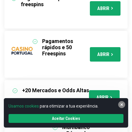
freespins
ABRIR
Pagamentos
rápidos e 50
Freespins
ABRIR
+20 Mercados e Odds Altas
ABRIR
Usamos cookies
para otimizar a tua experiência.
Aceitar Cookies
Multibanco