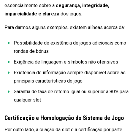
essencialmente sobre a
segurança, integridade,
imparcialidade e clareza
dos jogos.
Para darmos alguns exemplos, existem alíneas acerca da:
Possibilidade de existência de jogos adicionais como
rondas de bónus
Exigência de linguagem e símbolos não ofensivos
Existência de informação sempre disponível sobre as
principais características do jogo
Garantia de taxa de retorno igual ou superior a 80% para
qualquer slot
Certificação e Homologação do Sistema de Jogo
Por outro lado, a criação da slot e a certificação por parte