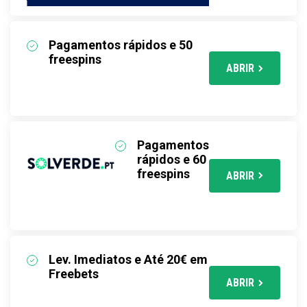
Pagamentos rápidos e 50
freespins
ABRIR
Pagamentos
rápidos e 60
freespins
ABRIR
Lev. Imediatos e Até 20€ em
Freebets
ABRIR