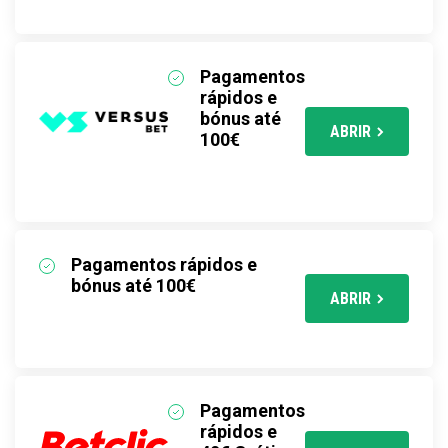
Pagamentos
rápidos e
bónus até
ABRIR
100€
Pagamentos rápidos e
bónus até 100€
ABRIR
Pagamentos
rápidos e