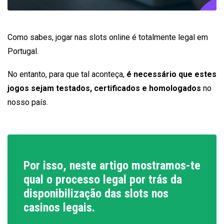
Como sabes, jogar nas slots online é totalmente legal em
Portugal.
No entanto, para que tal aconteça,
é necessário que estes
jogos sejam testados, certificados e homologados
no
nosso país.
Por isso, neste artigo mostramos-te
qual o processo legal por trás da
disponibilização das slots nos
casinos legais.