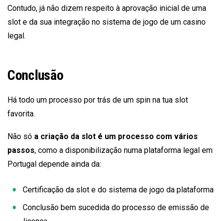
Contudo, já não dizem respeito à aprovação inicial de uma
slot e da sua integração no sistema de jogo de um casino
legal.
Conclusão
Há todo um processo por trás de um spin na tua slot
favorita.
Não só
a criação da slot é um processo com vários
passos
, como a disponibilização numa plataforma legal em
Portugal depende ainda da:
Certificação da slot e do sistema de jogo da plataforma
Conclusão bem sucedida do processo de emissão de