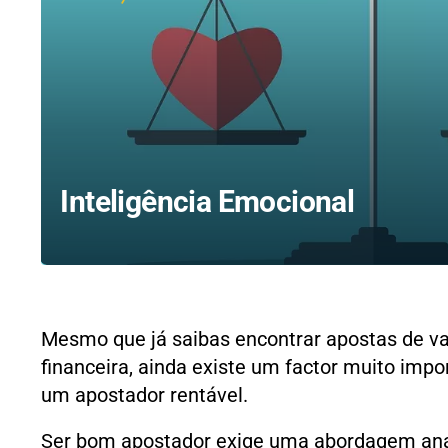
Inteligência Emocional
Mesmo que já saibas encontrar apostas de va
financeira, ainda existe um factor muito impo
um apostador rentável.
Ser bom apostador exige uma abordagem anal