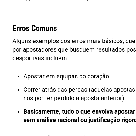
Erros Comuns
Alguns exemplos dos erros mais básicos, qu
por apostadores que busquem resultados posi
desportivas incluem:
Apostar em equipas do coração
Correr atrás das perdas (aquelas aposta
nos por ter perdido a aposta anterior)
Basicamente, tudo o que envolva apostar
sem análise racional ou justificação
rigor