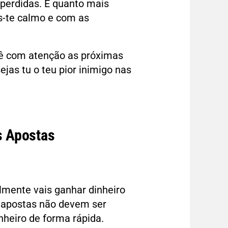
 perdidas. E quanto mais
es-te calmo e com as
 lê com atenção as próximas
ejas tu o teu pior inimigo nas
s Apostas
ilmente vais ganhar dinheiro
 apostas não devem ser
eiro de forma rápida.