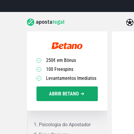
250€ em Bónus
100 Freespins
Levantamentos Imediatos
ABRIR BETANO
Psicologia do Apostador