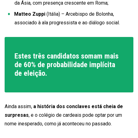
da Ásia, com presença crescente em Roma;
Matteo Zuppi
(Itália) – Arcebispo de Bolonha,
associado à ala progressista e ao diálogo social.
Estes três candidatos somam mais
de 60% de probabilidade implícita
de eleição.
Ainda assim,
a história dos conclaves está cheia de
surpresas
, e o colégio de cardeais pode optar por um
nome inesperado, como já aconteceu no passado.