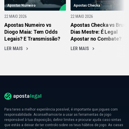
Apostas Numeiro
Apostas Checka
22 MAIO 2026
22 MAIO 2026
Apostas Numeiro vs
Apostas Checka vs Brun
Diogo Maia: Tem Odds
Dias Mestre: É Legal
Legais? E Transmissão?
Apostar no Combate?
LER MAIS
LER MAIS
Para teres a melhor experiência possível, é importante que jogues com
responsabilidade. Aconselhamos-te a usar as ferramentas de jogo
responsável à tua disposição, definir limites e procurar ajuda caso sintas
que estás a deixar de ter controlo sobre os teus hábitos de jogo. As casas