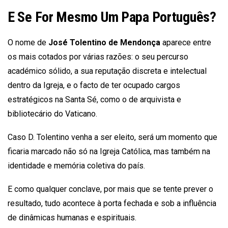
E Se For Mesmo Um Papa Português?
O nome de
José Tolentino de Mendonça
aparece entre
os mais cotados por várias razões: o seu percurso
académico sólido, a sua reputação discreta e intelectual
dentro da Igreja, e o facto de ter ocupado cargos
estratégicos na Santa Sé, como o de arquivista e
bibliotecário do Vaticano.
Caso D. Tolentino venha a ser eleito, será um momento que
ficaria marcado não só na Igreja Católica, mas também na
identidade e memória coletiva do país.
E como qualquer conclave, por mais que se tente prever o
resultado, tudo acontece à porta fechada e sob a influência
de dinâmicas humanas e espirituais.